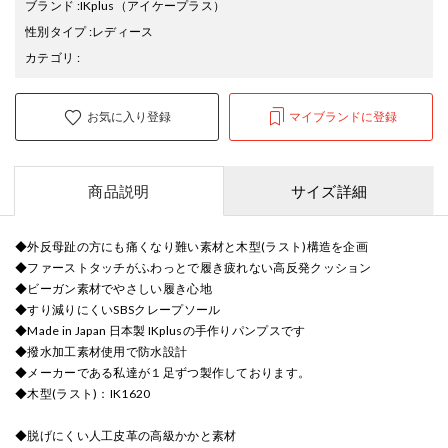
ブランド
:
IKplus
（アイケープラス）
性別タイプ
:
レディース
カテゴリ
:
お気に入り登録
マイブランドに登録
商品説明
サイズ詳細
◆外反母趾の方にも痛くなり難い素材と木型(ラスト)構造を企画
◆ファーストタッチがふわっとで履き疲れない高反発クッション
◆ビーガン素材でやさしい履き心地
◆すり減りにくいSBSクレープソール
◆Made in Japan 日本製 IKplusの手作りパンプスです
◆撥水加工素材使用で防水設計
◆メーカーである私達が１足ずつ製作しております。
◆木型(ラスト)：IK1620
◆脱げにくい人工皮革の高級かかと素材