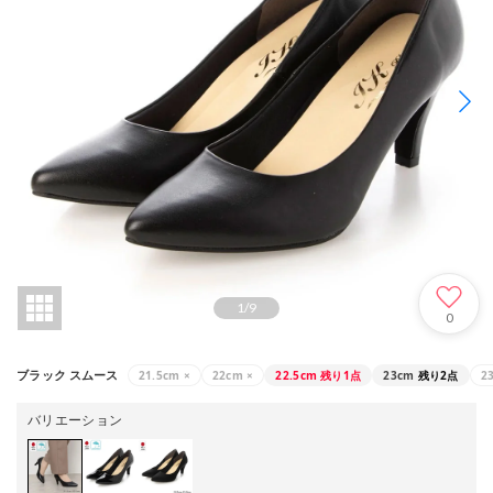
1
/
9
0
21.5cm
×
22cm
×
22.5cm
残り1点
23cm
残り2点
2
ブラック スムース
バリエーション