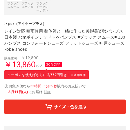
ブラック
ブラック
ブラック
スムース
エナメル
ドークレ
ーサテン
（アイケープラス）
IKplus
レイン対応 晴雨兼用 整体師と一緒に作った美脚美姿勢パンプス
日本製 7cmポインテッドトゥパンプス ■ブラック スムース■ 330
パンプス コンフォートシューズ フラットシューズ 神戸シューズ
kobe shoes
￥19,800
販売価格：
￥13,860
30%OFF
税込
クーポンを使えばさらに
2,772
円引き！
※適用条件
お急ぎ便なら
以内
のお支払いで
22時間35分38秒
8月11日(火)
にお届け
詳細
サイズ・色を選ぶ