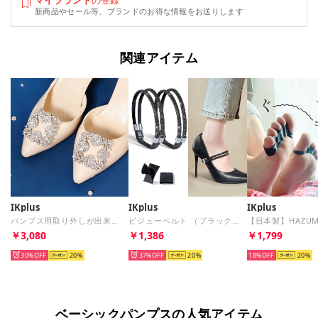
マイブランド
の登録
新商品やセール等、ブランドのお得な情報をお送りします
関連アイテム
IKplus
IKplus
IKplus
パンプス用取り外しが出来るビジュー Ikplus （55.シルバー）
ビジューベルト （ブラック/ブラック）
￥3,080
￥1,386
￥1,799
30%
20
37%
20
18%
20
ベーシックパンプスの人気アイテム