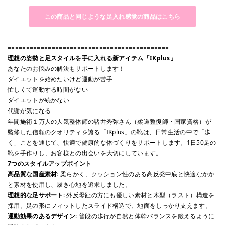
この商品と同じような足入れ感覚の商品はこちら
============================================
理想の姿勢と足スタイルを手に入れる新アイテム「IKplus」
あなたのお悩みの解決もサポートします！
ダイエットを始めたいけど運動が苦手
忙しくて運動する時間がない
ダイエットが続かない
代謝が気になる
年間施術１万人の人気整体師の諸井秀弥さん（柔道整復師・国家資格）が
監修した信頼のクオリティを誇る「IKplus」の靴は、日常生活の中で「歩
く」ことを通じて、快適で健康的な体づくりをサポートします。1日50足の
靴を手作りし、お客様との出会いを大切にしています。
7つのスタイルアップポイント
高品質な国産素材:
柔らかく、クッション性のある高反発中底と快適なかか
と素材を使用し、履き心地を追求しました。
理想的な足サポート:
外反母趾の方にも優しい素材と木型（ラスト）構造を
採用。足の形にフィットしたスライド構造で、地面をしっかり支えます。
運動効果のあるデザイン:
普段の歩行が自然と体幹バランスを鍛えるように