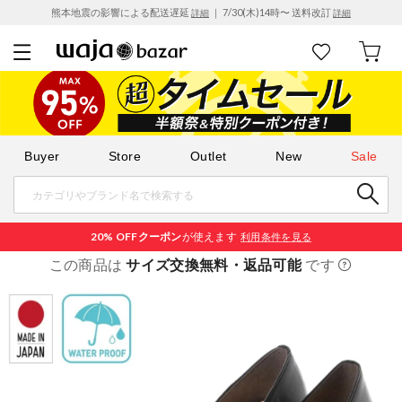
熊本地震の影響による配送遅延
｜ 7/30(木)14時〜 送料改訂
詳細
詳細
Buyer
Store
Outlet
New
Sale
20% OFF
クーポン
が使えます
利用条件を見る
この商品は
サイズ交換無料・返品可能
です