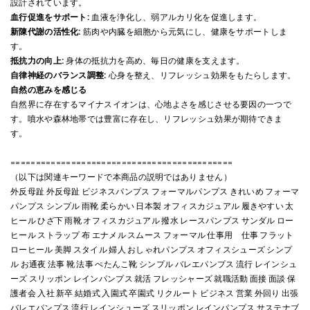
設計されています。
血行促進をサポート:
血液を浄化し、弱アルカリ化を促進します。
新陳代謝の活性化:
筋肉や内臓を細胞から元気にし、健康をサポートしま
す。
抵抗力の向上:
身体の抵抗力を高め、毎日の健康を支えます。
自律神経のバランス調整:
心身を整え、リフレッシュ効果をもたらします。
自然の恵みを感じる
自然界に存在するマイナスイオンは、心地よさを感じさせる要因の一つで
す。噴水や森林地帯では豊富に存在し、リフレッシュ効果が期待できま
す。
============================================
（以下は関連キーワードで本商品の説明ではありません）
外反母趾 外反母趾 ビジネスパンプス フォーマルパンプス きれいめ フォーマ
パンプス シンプル 雨靴 柔らかい 日本製 オフィスカジュアル 履きやすい 太
ヒール ひざ下 雨靴 オフィスカジュアル 撥水 レースパンプス サンダル ロー
ヒール ストラップ 布 エナメル スムース フォーマル 仕事用 仕事 フラット
ローヒール 美脚 スタイル 婦人 おしゃれパンプス オフィスシューズ シンプ
ル お通夜 法事 靴 法事 ぺたんこ靴 シンプル バレエパンプス 流行 レインシュ
ーズ スリッポン レインパンプス 就活 フレッシャーズ 就職活動 面接 面談 保
護者会 入社 新卒 結婚式 入園式 卒園式 リクルート ビジネス 営業 外回り 出張
バレエパンプス 流行 レインシューズ スリッポン レインパンプス サステナブ