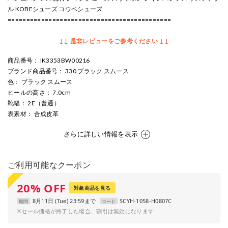
ル KOBEシューズ コウベシューズ
============================================
↓↓ 是非レビューをご参考ください ↓↓
商品番号
： IK3353BW00216
ブランド商品番号
： 330 ブラック スムース
色
： ブラック スムース
ヒールの高さ
： 7.0cm
靴幅
： 2E（普通）
表素材
： 合成皮革
さらに詳しい情報を表示
ご利用可能なクーポン
20
%
OFF
対象商品を見る
8月11日 (Tue) 23:59まで
SCYH-1058-H0807C
期間
コード
※セール価格が終了した場合、割引は無効になります