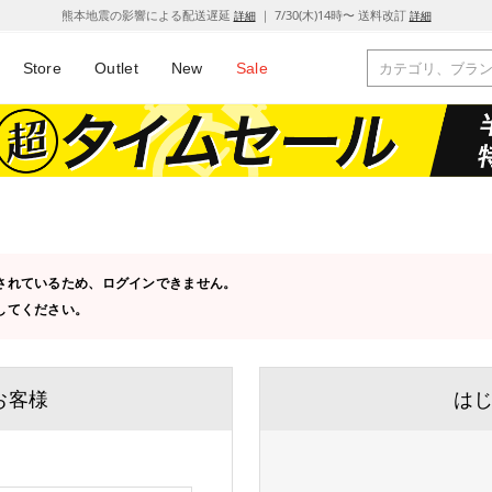
熊本地震の影響による配送遅延
｜ 7/30(木)14時〜 送料改訂
詳細
詳細
Store
Outlet
New
Sale
設定されているため、ログインできません。
にしてください。
お客様
は