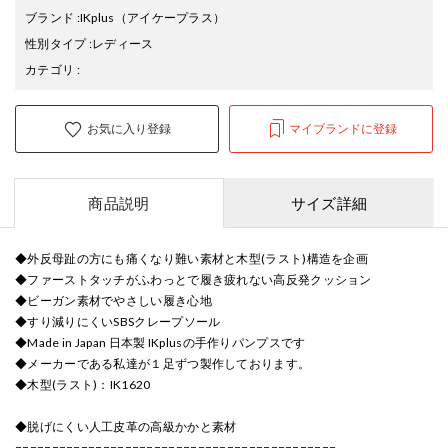
ブランド
:
IKplus
（アイケープラス）
性別タイプ
:
レディース
カテゴリ
:
お気に入り登録
マイブランドに登録
商品説明
サイズ詳細
◆外反母趾の方にも痛くなり難い素材と木型(ラスト)構造を企画
◆ファーストタッチがふわっとで履き疲れない高反発クッション
◆ビーガン素材でやさしい履き心地
◆すり減りにくいSBSクレープソール
◆Made in Japan 日本製 IKplusの手作りパンプスです
◆メーカーである私達が１足ずつ製作しております。
◆木型(ラスト)：IK1620
◆脱げにくい人工皮革の高級かかと素材
============================================