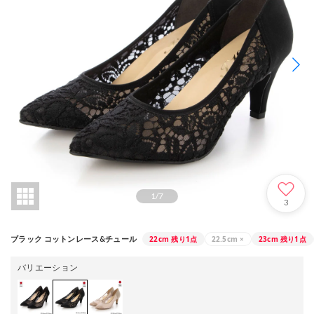
1
/
7
3
22cm
残り1点
22.5cm
×
23cm
残り1点
ブラック コットンレース&チュール
バリエーション