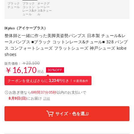
ブラック
ブラック
オークグ
チュール
コットン
レーレー
レース&チ
ス&チュー
ュール
ル
（アイケープラス）
IKplus
整体師と一緒に作った美脚美姿勢パンプス 日本製 チュール&レ
ースパンプス ■ブラック コットンレース&チュール■ 328 パンプ
ス コンフォートシューズ フラットシューズ 神戸シューズ kobe
shoes
￥23,100
販売価格：
￥16,170
30%OFF
税込
クーポンを使えばさらに
3,234
円引き！
※適用条件
お急ぎ便なら
以内
のお支払いで
6時間37分04秒
8月9日(日)
にお届け
詳細
サイズ・色を選ぶ