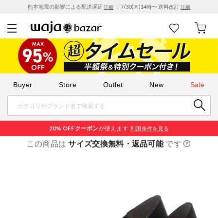
熊本地震の影響による配送遅延
｜ 7/30(木)14時〜 送料改訂
詳細
詳細
Buyer
Store
Outlet
New
Sale
20% OFF
クーポン
が使えます
利用条件を見る
この商品は
サイズ交換無料・返品可能
です