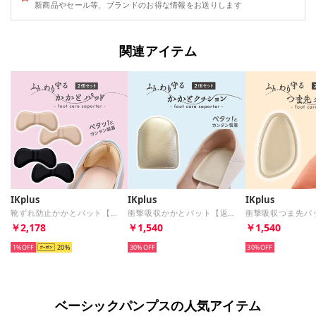
新商品やセール等、ブランドのお得な情報をお送りします
関連アイテム
IKplus
IKplus
IKplus
靴ずれ防止かかとパット【返品不可商品】 （ブラック）
衝撃吸収かかとパット【返品不可商品】 （ベージュ）
￥2,178
￥1,540
￥1,540
1%
20
30%
30%
ベーシックパンプスの人気アイテム