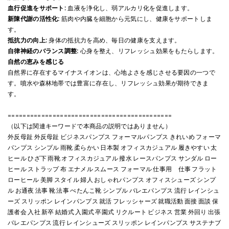
血行促進をサポート:
血液を浄化し、弱アルカリ化を促進します。
新陳代謝の活性化:
筋肉や内臓を細胞から元気にし、健康をサポートしま
す。
抵抗力の向上:
身体の抵抗力を高め、毎日の健康を支えます。
自律神経のバランス調整:
心身を整え、リフレッシュ効果をもたらします。
自然の恵みを感じる
自然界に存在するマイナスイオンは、心地よさを感じさせる要因の一つで
す。噴水や森林地帯では豊富に存在し、リフレッシュ効果が期待できま
す。
============================================
（以下は関連キーワードで本商品の説明ではありません）
外反母趾 外反母趾 ビジネスパンプス フォーマルパンプス きれいめ フォーマ
パンプス シンプル 雨靴 柔らかい 日本製 オフィスカジュアル 履きやすい 太
ヒール ひざ下 雨靴 オフィスカジュアル 撥水 レースパンプス サンダル ロー
ヒール ストラップ 布 エナメル スムース フォーマル 仕事用 仕事 フラット
ローヒール 美脚 スタイル 婦人 おしゃれパンプス オフィスシューズ シンプ
ル お通夜 法事 靴 法事 ぺたんこ靴 シンプル バレエパンプス 流行 レインシュ
ーズ スリッポン レインパンプス 就活 フレッシャーズ 就職活動 面接 面談 保
護者会 入社 新卒 結婚式 入園式 卒園式 リクルート ビジネス 営業 外回り 出張
バレエパンプス 流行 レインシューズ スリッポン レインパンプス サステナブ