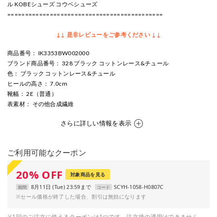
ル KOBEシューズ コウベシューズ
============================================
↓↓ 是非レビューをご参考ください ↓↓
商品番号
： IK3353BW002000
ブランド商品番号
： 328 ブラック コットンレース&チュール
色
： ブラック コットンレース&チュール
ヒールの高さ
： 7.0cm
靴幅
： 2E（普通）
表素材
： その他合成繊維
さらに詳しい情報を表示
ご利用可能なクーポン
20
%
OFF
対象商品を見る
8月11日 (Tue) 23:59まで
SCYH-1058-H0807C
期間
コード
※セール価格が終了した場合、割引は無効になります
※1回のご注文に使えるクーポンは1つです。注文後の適用はできません。