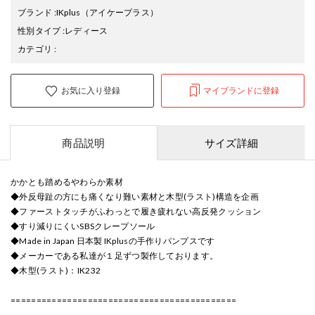
ブランド
:
IKplus
（アイケープラス）
性別タイプ
:
レディース
カテゴリ
:
お気に入り登録
マイブランドに登録
商品説明
サイズ詳細
かかとも踏めるやわらか素材
◆外反母趾の方にも痛くなり難い素材と木型(ラスト)構造を企画
◆ファーストタッチがふわっとで履き疲れない高反発クッション
◆すり減りにくいSBSクレープソール
◆Made in Japan 日本製 IKplusの手作りパンプスです
◆メーカーである私達が１足ずつ製作しております。
◆木型(ラスト)：IK232
============================================