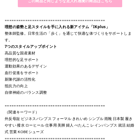
この商品と同じような足入れ感覚の商品はこちら
============================================
理想の姿勢と足スタイルを手に入れる新アイテム「IKplus」
整体師監修。日常生活の「歩く」を通じて快適な体づくりをサポートしま
す。
7つのスタイルアップポイント
高品質な国産素材
理想的な足サポート
運動効果のあるデザイン
血行促進をサポート
新陳代謝の活性化
抵抗力の向上
自律神経のバランス調整
============================================
（関連キーワード）
外反母趾 ビジネスパンプス フォーマル きれいめ シンプル 雨靴 日本製 履き
やすい 撥水 ローヒール 仕事用 美脚 婦人 ぺたんこ レインパンプス 就活 結婚
式 営業 KOBEシューズ
============================================