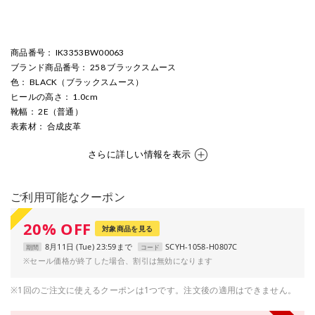
商品番号
： IK3353BW00063
ブランド商品番号
： 258 ブラックスムース
色
： BLACK（ブラックスムース）
ヒールの高さ
： 1.0cm
靴幅
： 2E（普通）
表素材
： 合成皮革
さらに詳しい情報を表示
ご利用可能なクーポン
20
%
OFF
対象商品を見る
8月11日 (Tue) 23:59まで
SCYH-1058-H0807C
期間
コード
※セール価格が終了した場合、割引は無効になります
※1回のご注文に使えるクーポンは1つです。注文後の適用はできません。