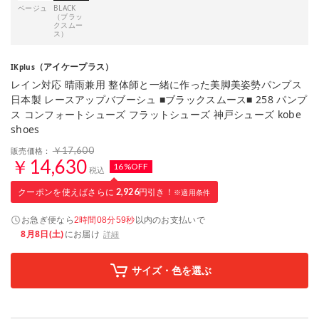
ベージュ
BLACK
（ブラッ
クスムー
ス）
（アイケープラス）
IKplus
レイン対応 晴雨兼用 整体師と一緒に作った美脚美姿勢パンプス
日本製 レースアップバブーシュ ■ブラックスムース■ 258 パンプ
ス コンフォートシューズ フラットシューズ 神戸シューズ kobe
shoes
￥17,600
販売価格：
￥14,630
16%OFF
税込
クーポンを使えばさらに
2,926
円引き！
※適用条件
お急ぎ便なら
以内
のお支払いで
2時間08分58秒
8月8日(土)
にお届け
詳細
サイズ・色を選ぶ