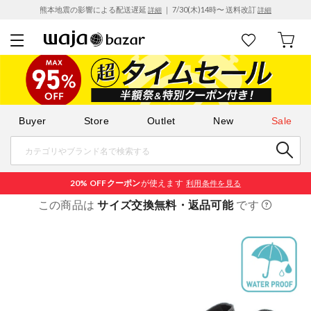
熊本地震の影響による配送遅延
｜ 7/30(木)14時〜 送料改訂
詳細
詳細
Buyer
Store
Outlet
New
Sale
20% OFF
クーポン
が使えます
利用条件を見る
この商品は
サイズ交換無料・返品可能
です