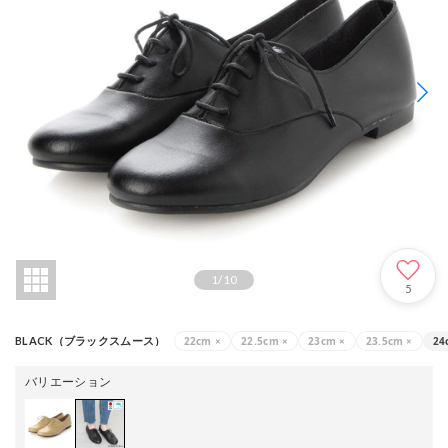
1
/
10
5
22cm
×
22.5cm
×
23cm
×
23.5cm
×
24
BLACK（ブラックスムース）
バリエーション