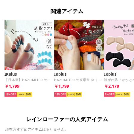
関連アイテム
IKplus
IKplus
IKplus
【日本製】HAZUMI100 外反母趾 痛くないパンプス グッズ【返品不可商品】 （ホワイト）
HAZUMI100 外反母趾 痛くないパンプス グッズ【返品不可商品】（ホワイト）
￥1,799
￥1,799
￥2,178
18%
20
18%
20
1%
20
レインローファーの人気アイテム
現在おすすめアイテムはありません。