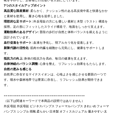
靴を手作りし、お客様との出会いを大切にしています。
7つのスタイルアップポイント
高品質な国産素材:
柔らかく、クッション性のある高反発中底と快適なかか
と素材を使用し、履き心地を追求しました。
理想的な足サポート:
外反母趾の方にも優しい素材と木型（ラスト）構造を
採用。足の形にフィットしたスライド構造で、地面をしっかり支えます。
運動効果のあるデザイン:
普段の歩行が自然と体幹バランスを鍛えるように
設計されています。
血行促進をサポート:
血液を浄化し、弱アルカリ化を促進します。
新陳代謝の活性化:
筋肉や内臓を細胞から元気にし、健康をサポートしま
す。
抵抗力の向上:
身体の抵抗力を高め、毎日の健康を支えます。
自律神経のバランス調整:
心身を整え、リフレッシュ効果をもたらします。
自然の恵みを感じる
自然界に存在するマイナスイオンは、心地よさを感じさせる要因の一つで
す。噴水や森林地帯では豊富に存在し、リフレッシュ効果が期待できま
す。
============================================
（以下は関連キーワードで本商品の説明ではありません）
外反母趾 外反母趾 ビジネスパンプス フォーマルパンプス きれいめ フォーマ
パンプス シンプル 雨靴 柔らかい 日本製 オフィスカジュアル 履きやすい 太