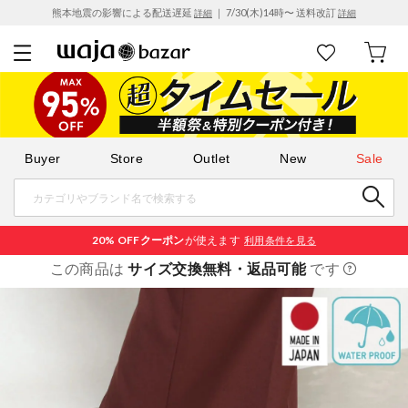
熊本地震の影響による配送遅延
｜ 7/30(木)14時〜 送料改訂
詳細
詳細
Buyer
Store
Outlet
New
Sale
20% OFF
クーポン
が使えます
利用条件を見る
この商品は
サイズ交換無料・返品可能
です