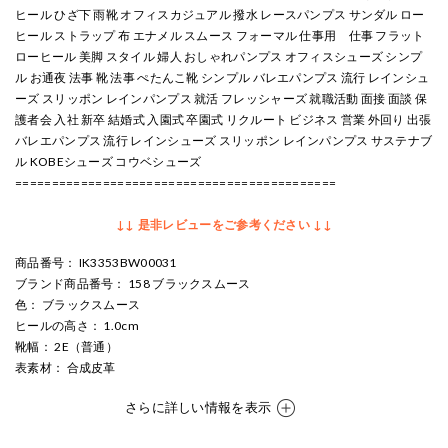
ヒール ひざ下 雨靴 オフィスカジュアル 撥水 レースパンプス サンダル ロー
ヒール ストラップ 布 エナメル スムース フォーマル 仕事用 仕事 フラット
ローヒール 美脚 スタイル 婦人 おしゃれパンプス オフィスシューズ シンプ
ル お通夜 法事 靴 法事 ぺたんこ靴 シンプル バレエパンプス 流行 レインシュ
ーズ スリッポン レインパンプス 就活 フレッシャーズ 就職活動 面接 面談 保
護者会 入社 新卒 結婚式 入園式 卒園式 リクルート ビジネス 営業 外回り 出張
バレエパンプス 流行 レインシューズ スリッポン レインパンプス サステナブ
ル KOBEシューズ コウベシューズ
============================================
↓↓ 是非レビューをご参考ください ↓↓
商品番号
： IK3353BW00031
ブランド商品番号
： 158 ブラックスムース
色
： ブラックスムース
ヒールの高さ
： 1.0cm
靴幅
： 2E（普通）
表素材
： 合成皮革
さらに詳しい情報を表示