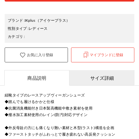
ブランド
:
IKplus
（アイケープラス）
性別タイプ
:
レディース
カテゴリ
:
お気に入り登録
マイブランドに登録
商品説明
サイズ詳細
紐靴タイプのレースアップヴィーガンシューズ
◆踏んでも履けるかかと仕様
◆抗菌消臭機能付き日本製高機能中敷き素材を使用
◆撥水加工素材使用のレイン(防汚)対応デザイン
◆外反母趾の方にも痛くなり難い素材と木型(ラスト)構造を企画
◆ファーストタッチがふわっとで履き疲れない高反発クッション