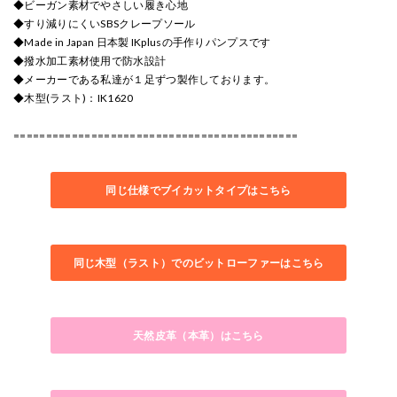
◆ビーガン素材でやさしい履き心地
◆すり減りにくいSBSクレープソール
◆Made in Japan 日本製 IKplusの手作りパンプスです
◆撥水加工素材使用で防水設計
◆メーカーである私達が１足ずつ製作しております。
◆木型(ラスト)：IK1620
============================================
同じ仕様でブイカットタイプはこちら
同じ木型（ラスト）でのビットローファーはこちら
天然皮革（本革）はこちら