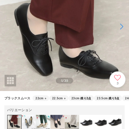
1
/
35
3
22cm
○
22.5cm
○
23cm
残り2点
23.5cm
残り3点
2
ブラックスムース
バリエーション