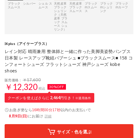
ブラック
シルバー
シェル ス
天然皮革
天然皮革
ブラック
ブラック
ブラック
スムース
ムース
ブラック
ブラック
mスムー
mシュリ
mカーフ
シュリン
スムース
ス
ンク
ク（天然
皮革 ブラ
ック スム
ース シュ
リンク）
（アイケープラス）
IKplus
レイン対応 晴雨兼用 整体師と一緒に作った美脚美姿勢パンプス
日本製 レースアップ靴紐バブーシュ ■ブラックスムース■ 158 コ
ンフォートシューズ フラットシューズ 神戸シューズ kobe
shoes
￥17,600
販売価格：
￥12,320
30%OFF
税込
クーポンを使えばさらに
2,464
円引き！
※適用条件
お急ぎ便なら
以内
のお支払いで
16時間00分16秒
8月9日(日)
にお届け
詳細
サイズ・色を選ぶ