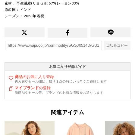
素材
： 再生繊維(リヨセル)67% レーヨン33%
原産国
： インド
シーズン
： 2023年 春夏
URLをコピー
お気に入り登録ガイド
商品
のお気に入り登録
再入荷やセール開始、残り１点の時にいち早くご連絡します
マイブランド
の登録
新商品やセール等、ブランドのお得な情報をお送りします
関連アイテム