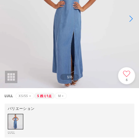
1
/
6
6
XS/SS
×
S
残り1点
M
×
LULL
バリエーション
LULL