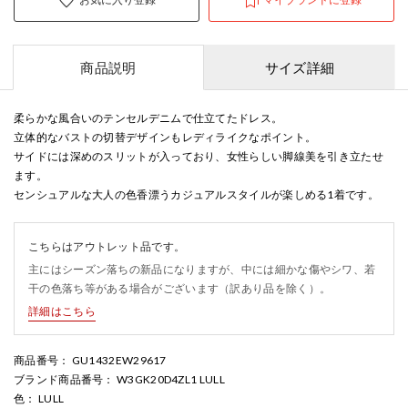
商品説明
サイズ詳細
柔らかな風合いのテンセルデニムで仕立てたドレス。
立体的なバストの切替デザインもレディライクなポイント。
サイドには深めのスリットが入っており、女性らしい脚線美を引き立たせ
ます。
センシュアルな大人の色香漂うカジュアルスタイルが楽しめる1着です。
こちらはアウトレット品です。
主にはシーズン落ちの新品になりますが、中には細かな傷やシワ、若
干の色落ち等がある場合がございます（訳あり品を除く）。
詳細はこちら
商品番号
： GU1432EW29617
ブランド商品番号
： W3GK20D4ZL1 LULL
色
： LULL