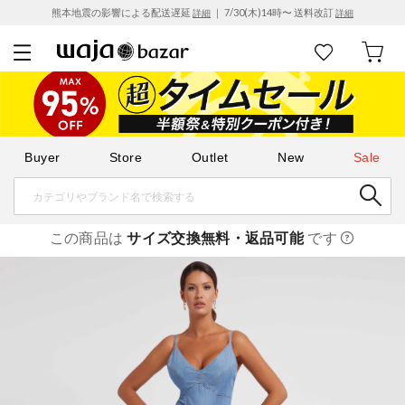
熊本地震の影響による配送遅延
｜ 7/30(木)14時〜 送料改訂
詳細
詳細
Buyer
Store
Outlet
New
Sale
この商品は
サイズ交換無料・返品可能
です