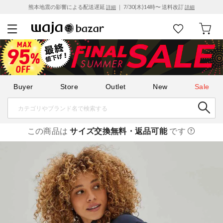
熊本地震の影響による配送遅延
｜ 7/30(木)14時〜 送料改訂
詳細
詳細
Buyer
Store
Outlet
New
Sale
この商品は
サイズ交換無料・返品可能
です