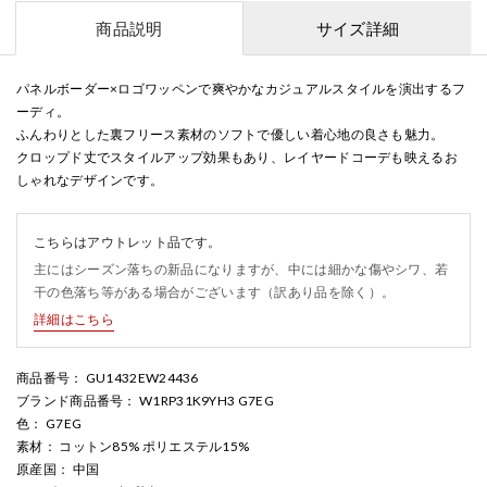
商品説明
サイズ詳細
パネルボーダー×ロゴワッペンで爽やかなカジュアルスタイルを演出するフ
ーディ。
ふんわりとした裏フリース素材のソフトで優しい着心地の良さも魅力。
クロップド丈でスタイルアップ効果もあり、レイヤードコーデも映えるお
しゃれなデザインです。
こちらはアウトレット品です。
主にはシーズン落ちの新品になりますが、中には細かな傷やシワ、若
干の色落ち等がある場合がございます（訳あり品を除く）。
詳細はこちら
商品番号
： GU1432EW24436
ブランド商品番号
： W1RP31K9YH3 G7EG
色
： G7EG
素材
： コットン85% ポリエステル15%
原産国
： 中国