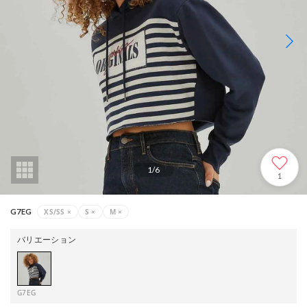
1
/
6
1
XS/SS
×
S
×
M
×
G7EG
バリエーション
G7EG