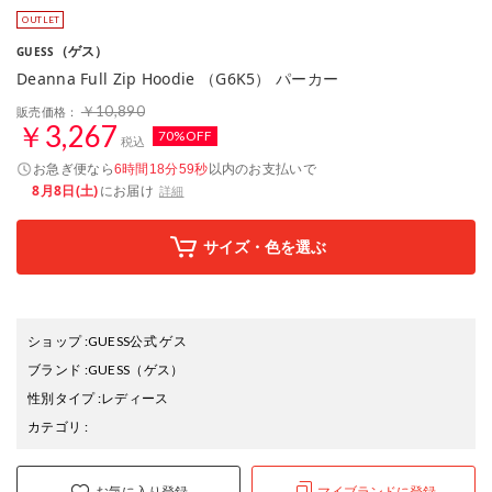
（ゲス）
GUESS
Deanna Full Zip Hoodie （G6K5） パーカー
￥10,890
販売価格：
￥3,267
70%OFF
税込
お急ぎ便なら
以内
のお支払いで
6時間18分58秒
8月8日(土)
にお届け
詳細
サイズ・色を選ぶ
ショップ
:
GUESS公式 ゲス
ブランド
:
GUESS
（ゲス）
性別タイプ
:
レディース
カテゴリ
:
お気に入り登録
マイブランドに登録