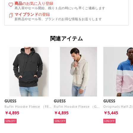
商品
のお気に入り登録
再入荷やセール開始、残り１点の時にいち早くご連絡します
マイブランド
の登録
新商品やセール等、ブランドのお得な情報をお送りします
関連アイテム
GUESS
GUESS
GUESS
Rufin Hoodie Fleece （F83J） パーカー
Rufin Hoodie Fleece （G9L9） パーカー
￥4,895
￥4,895
￥5,445
50%
50%
50%