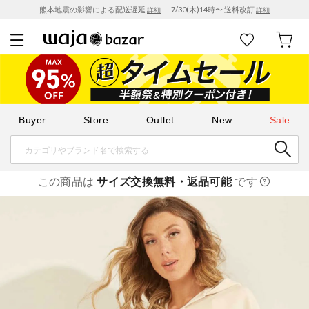
熊本地震の影響による配送遅延
｜ 7/30(木)14時〜 送料改訂
詳細
詳細
Buyer
Store
Outlet
New
Sale
この商品は
サイズ交換無料・返品可能
です