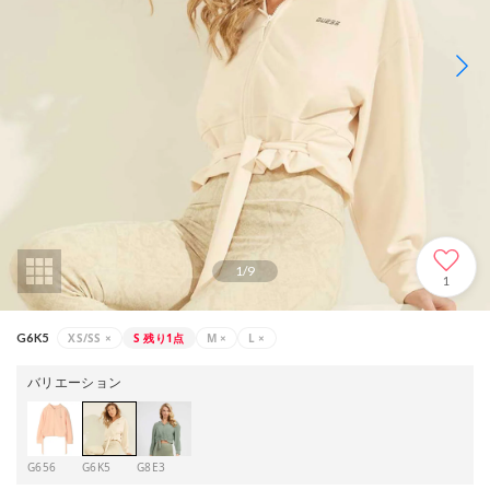
1
/
9
1
XS/SS
×
S
残り1点
M
×
L
×
G6K5
バリエーション
G656
G6K5
G8E3