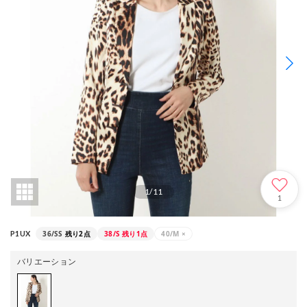
1
/
11
1
36/SS
残り2点
38/S
残り1点
40/M
×
P1UX
バリエーション