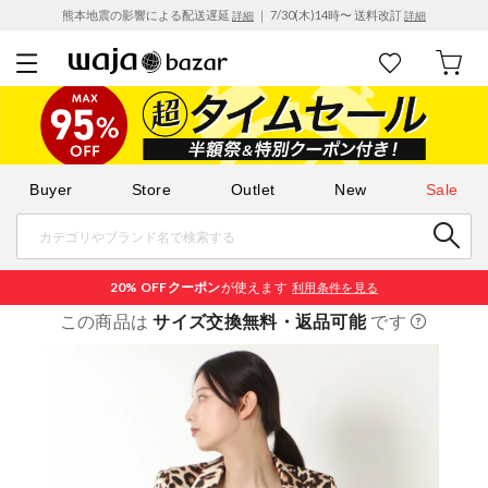
熊本地震の影響による配送遅延
｜ 7/30(木)14時〜 送料改訂
詳細
詳細
Buyer
Store
Outlet
New
Sale
20% OFF
クーポン
が使えます
利用条件を見る
この商品は
サイズ交換無料・返品可能
です