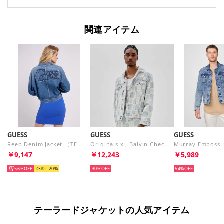
関連アイテム
GUESS
GUESS
GUESS
Reep Denim Jacket （TEME）
Originals x J Balvin Checkered Trucker Jacket （F73N）
￥9,147
￥12,243
￥5,989
56%
20
30%
54%
テーラードジャケットの人気アイテム