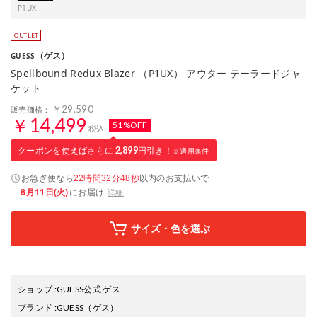
P1UX
（ゲス）
GUESS
Spellbound Redux Blazer （P1UX） アウター テーラードジャ
ケット
￥29,590
販売価格：
￥14,499
51%OFF
税込
クーポンを使えばさらに
2,899
円引き！
※適用条件
お急ぎ便なら
以内
のお支払いで
22時間32分47秒
8月11日(火)
にお届け
詳細
サイズ・色を選ぶ
ショップ
:
GUESS公式 ゲス
ブランド
:
GUESS
（ゲス）