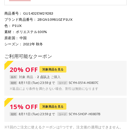
商品番号
： GU1432EW29283
ブランド商品番号
： 2BGN109810Z P1UX
色
： P1UX
素材
： ポリエステル100%
原産国
： 中国
シーズン
： 2022年 秋冬
ご利用可能なクーポン
20
%
OFF
対象商品を見る
対象
商品
2 点以上
条件
8月11日 (Tue) 23:59まで
SCYH-0514-H0807C
期間
コード
※返品により条件を満たさない場合、割引は無効になります
15
%
OFF
対象商品を見る
8月11日 (Tue) 23:59まで
SCYH-SHOP-H0807B
期間
コード
※1回のご注文に使えるクーポンは1つです。注文後の適用はできません。