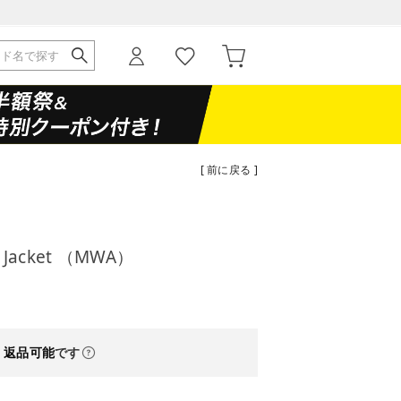
[ 前に戻る ]
o Jacket （MWA）
・返品可能
です