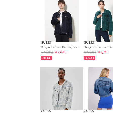
GUESS
GUESS
Originals Deer Denim Jacket （GODR）
￥7,645
￥8,745
￥15,290
￥17,490
50%
50%
GUESS
GUESS