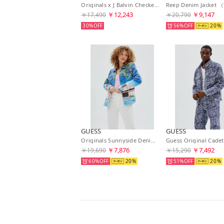
Originals x J Balvin Checkered Trucker Jacket （F73N）
Reep Denim Jacket
￥12,243
￥9,147
￥17,490
￥20,790
30%
56%
20
GUESS
GUESS
Originals Sunnyside Denim Jacket （F7KN） アウター デニムジャケット
￥7,876
￥7,492
￥19,690
￥15,290
60%
20
51%
20