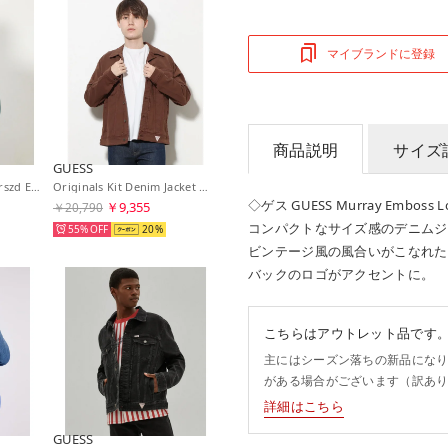
マイブランドに登録
商品説明
サイズ
GUESS
Originals Batman Ovrszd Embossed Jacket （F85Y）
Originals Kit Denim Jacket （A11J）
◇ゲス GUESS Murray Emboss Lo
￥9,355
￥20,790
コンパクトなサイズ感のデニムジ
55%
20
ビンテージ風の風合いがこなれた
バックのロゴがアクセントに。
こちらはアウトレット品です
主にはシーズン落ちの新品にな
がある場合がございます（訳あ
詳細はこちら
GUESS