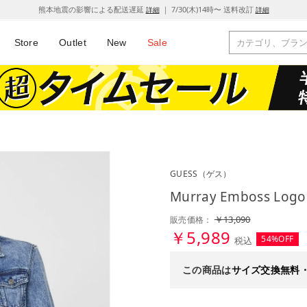
熊本地震の影響による配送遅延
｜ 7/30(木)14時〜 送料改訂
詳細
詳細
Store
Outlet
New
Sale
GUESS
（ゲス）
Murray Emboss Log
￥13,090
販売価格：
￥5,989
54%OFF
税込
この商品は
サイズ交換無料