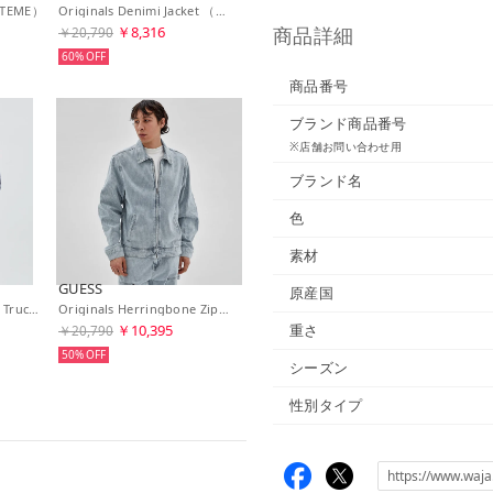
 （TEME）
Originals Denimi Jacket （BLWA）
商品詳細
￥8,316
￥20,790
60%
商品番号
ブランド商品番号
※店舗お問い合わせ用
ブランド名
色
素材
GUESS
原産国
Guess Original Cadet Trucker Jkt （F7IG） ジャケット/アウター その他アウター
Originals Herringbone Zip Denim Jacket （F7WL） アウター デニムジャケット
重さ
￥10,395
￥20,790
50%
シーズン
性別タイプ