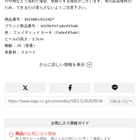
汗や雨などで濡れた場合、色移りする場合がございます。革の品質保持の
ため、できるだけ濡らさないようご注意下さい。
商品番号
： BI368BU013427
ブランド商品番号
： 1029691 Faded Khaki
色
： フェイディッド カーキ（Faded Khaki）
ヒールの高さ
： 2.5cm
靴幅
： 2E（普通）
表素材
： スエード
さらに詳しい情報を表示
URLをコピー
お気に入り登録ガイド
商品
のお気に入り登録
再入荷やセール開始、残り１点の時にいち早くご連絡します