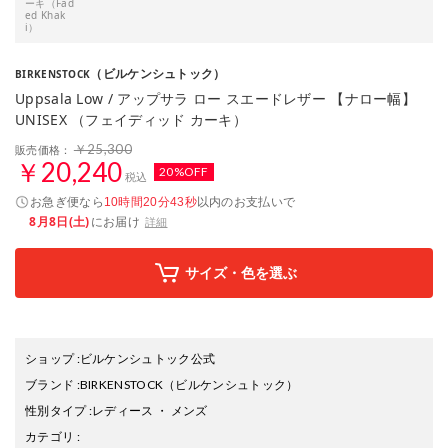
ーキ（Fad
ed Khak
i）
（ビルケンシュトック）
BIRKENSTOCK
Uppsala Low / アップサラ ロー スエードレザー 【ナロー幅】
UNISEX （フェイディッド カーキ）
￥25,300
販売価格：
￥20,240
20%OFF
税込
お急ぎ便なら
以内
のお支払いで
10時間20分42秒
8月8日(土)
にお届け
詳細
サイズ・色を選ぶ
ショップ
:
ビルケンシュトック公式
ブランド
:
BIRKENSTOCK
（ビルケンシュトック）
性別タイプ
:
レディース
・
メンズ
カテゴリ
: