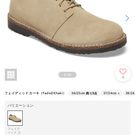
1
/
12
0
36/23cm
残り3点
37/24cm
○
38/24
フェイディッド カーキ（Faded Khaki）
バリエーション
フェイデ
ィッド カ