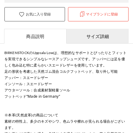
お気に入り登録
マイブランドに登録
商品説明
サイズ詳細
BIRKENSTOCKのUppsala Lowは、理想的なサポートとぴったりとフィット
を実現できるシンプルなレースアップシューズです。アッパーには足を優
しく包み込む特に柔らかいスエードレザーを使用しています。
足の形状を考慮した天然ゴム混合コルクフットベッド、取り外し可能
アッパー：スエードレザー
インソール：スエードレザー
アウターソール：合成素材製軽量ソール
フットベッド“Made in Germany”
※本革(天然皮革)の商品について
素材の特性上、多少のキズやシワ、色ムラや擦れが見られる場合がござい
ます。