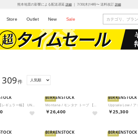
熊本地震の影響による配送遅延
｜ 7/30(木)14時〜 送料改訂
詳細
詳細
Store
Outlet
New
Sale
309
：
件
STOCK
BIRKENSTOCK
BIRKENSTOCK
Store
Store
Gizeh BS 【レギュラー幅】 UNISEX （ホワイト）
Montana / モンタナ トープ 【ナロー幅】 UNISEX （トープ）
00
￥26,400
￥25,300
STOCK
BIRKENSTOCK
BIRKENSTOCK
Store
Store