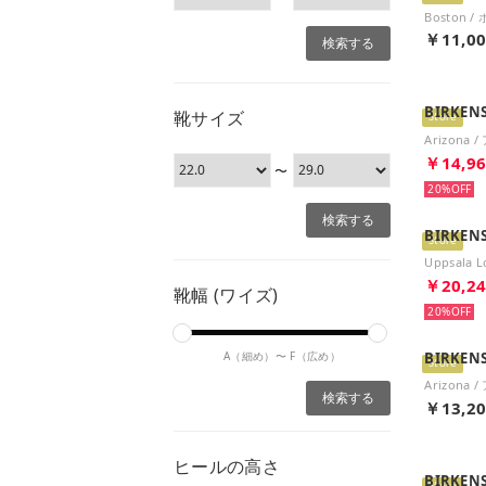
￥11,0
BIRKEN
靴サイズ
Store
￥14,9
〜
20%
BIRKEN
Store
￥20,2
靴幅 (ワイズ)
20%
A（細め）〜
F（広め）
BIRKEN
Store
￥13,2
ヒールの高さ
BIRKEN