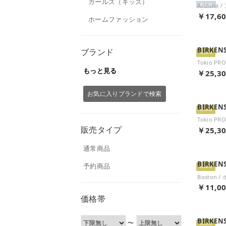
ガールズ（キッズ）
再入荷
￥17,6
ホームファッション
BIRKEN
ブランド
Store
もっと見る
￥25,3
お気に入りブランドで検索
BIRKEN
Store
販売タイプ
￥25,3
通常商品
BIRKEN
予約商品
Store
￥11,0
価格帯
BIRKEN
〜
Store