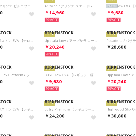
Store
Store
Arizona / アリゾナ ビルコフロー 【ナロー幅】 WOMEN （ゴールド）
Arizona / アリゾナ スエードレザー 【レギュラー幅】 UNISEX （ピュアセージ）
再入荷
00
￥14,960
￥9,680
20%
20%
STOCK
BIRKENSTOCK
BIRKENSTOCK
Store
Store
Boston / ボストン EVA 【ナロー幅】 UNISEX （ライトローズ）
Uppsala Low / アップサラ ロー スエードレザー 【ナロー幅】 UNISEX （ブラック）
00
￥20,240
￥28,600
20%
STOCK
BIRKENSTOCK
BIRKENSTOCK
Store
Store
Florida III Flex Platform / フロリダ III フレックス プラットフォーム ビルコフロー 【ナロー幅】 WOMEN （エッグシェル）
Birki Flow EVA 【レギュラー幅】 UNISEX （カーキ）
00
￥9,680
￥20,240
20%
20%
STOCK
BIRKENSTOCK
BIRKENSTOCK
Store
Store
Boston / ボストン EVA 【レギュラー幅】 UNISEX （ブラック）
Lutry Premium 【レギュラー幅】 （ブラック）
00
￥24,200
￥30,800
STOCK
BIRKENSTOCK
BIRKENSTOCK