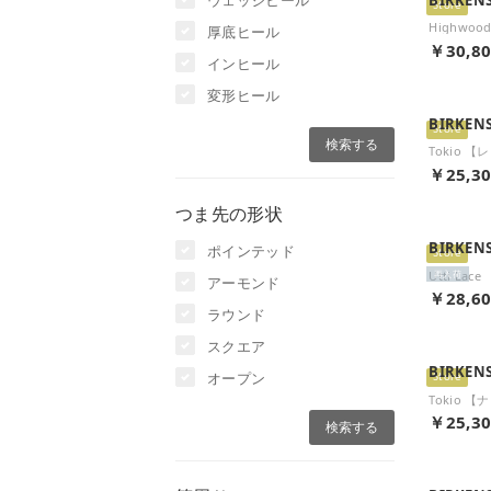
Store
厚底ヒール
￥30,8
インヒール
変形ヒール
BIRKEN
Store
￥25,3
つま先の形状
BIRKEN
ポインテッド
Store
再入荷
アーモンド
￥28,6
ラウンド
スクエア
BIRKEN
オープン
Store
Tokio 
￥25,3