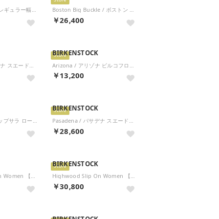
Store
Birki Flow EVA 【レギュラー幅】 UNISEX （ブラック）
Boston Big Buckle / ボストン ビッグバックル ヌバックレザー 【ナロー幅】 WOMEN （サンドキャッスル）
￥26,400
BIRKENSTOCK
Store
Pasadena / パサデナ スエードレザー 【ナロー幅】 UNISEX （トープ）
Arizona / アリゾナ ビルコフロー 【ナロー幅】 WOMEN （シルバー）
￥13,200
BIRKENSTOCK
Store
Uppsala Low / アップサラ ロー スエードレザー 【レギュラー幅】 UNISEX （フェイディッド カーキ）
Pasadena / パサデナ スエードレザー 【レギュラー幅】 UNISEX （トープ）
￥28,600
BIRKENSTOCK
Store
Highwood Slip On Women 【ナロー幅】 （ブラック）
Highwood Slip On Women 【ナロー幅】 （チョコレート）
￥30,800
BIRKENSTOCK