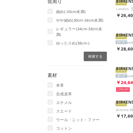
筒周り
BIRKEN
Store
細め(-30cm未満)
￥26,4
やや細め(30cm-34cm未満)
レギュラー(34cm-38cm未
満)
BIRKEN
Store
ゆったりめ(38cm-)
再入荷
￥28,6
BIRKEN
Store
素材
再入荷
￥24,6
本革
20%
合成皮革
BIRKEN
エナメル
Store
スエード
￥17,6
ウール・ニット・ファー
コットン