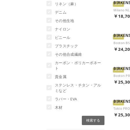
BIRKEN
リネン（麻）
Store
デニム
￥18,7
その他生地
ナイロン
BIRKEN
ビニール
Store
プラスチック
￥24,2
その他合成繊維
カーボン・ポリカーボネー
ト
BIRKEN
Store
貴金属
￥25,3
ステンレス・チタン・アル
ミなど
ラバー・EVA
BIRKEN
Store
木材
￥25,3