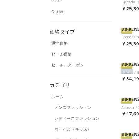
Store
￥25,3
Outlet
BIRKEN
価格タイプ
Store
通常価格
￥25,3
セール価格
BIRKEN
セール・クーポン
Store
再入荷
￥34,1
カテゴリ
ホーム
BIRKEN
Store
メンズファッション
￥17,6
レディースファッション
ボーイズ（キッズ）
BIRKEN
Store