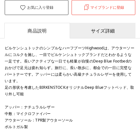
お気に入り登録
マイブランドに登録
商品説明
サイズ詳細
ビルケンシュトックのシンプルなハーフブーツHighwoodは、アウターソー
ルにコルクを施し、一目でビルケンシュトックブランドだとわかるような
一足です。長いアクティブな一日でも軽量が自慢のDeep Blue Footbedの
おかげで足元は疲れ知らず。旅行に、長い散歩に、都会での一日に完璧な
パートナーです。アッパーには柔らかい高級ナチュラルレザーを使用して
います。
足の形状を考慮したBIRKENSTOCKオリジナルDeep Blueフットベッド、取
り外し可能
アッパー：ナチュラルレザー
中敷：マイクロファイバー
アウターソール：TPR製アウターソール
ポルトガル製