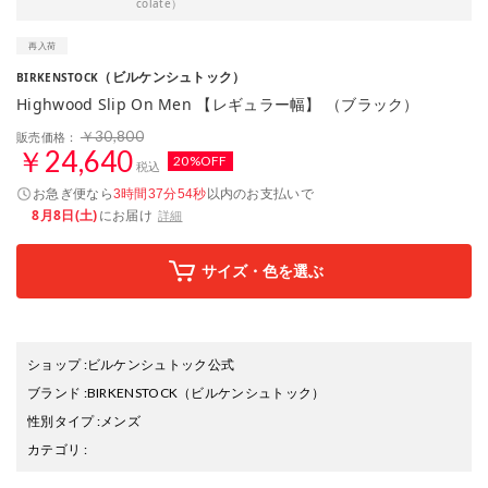
colate）
（ビルケンシュトック）
BIRKENSTOCK
Highwood Slip On Men 【レギュラー幅】 （ブラック）
￥30,800
販売価格：
￥24,640
20%OFF
税込
お急ぎ便なら
以内
のお支払いで
3時間37分53秒
8月8日(土)
にお届け
詳細
サイズ・色を選ぶ
ショップ
:
ビルケンシュトック公式
ブランド
:
BIRKENSTOCK
（ビルケンシュトック）
性別タイプ
:
メンズ
カテゴリ
: