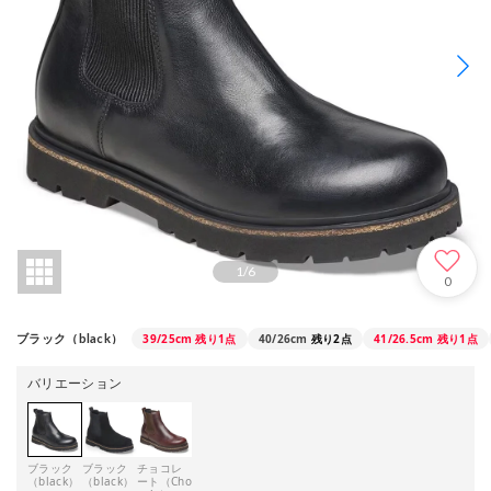
1
/
6
0
39/25cm
残り1点
40/26cm
残り2点
41/26.5cm
残り1点
ブラック（black）
バリエーション
ブラック
ブラック
チョコレ
（black）
（black）
ート（Cho