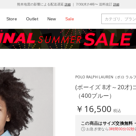
熊本地震の影響による配送遅延
｜ 7/30(木)14時〜 送料改訂
詳細
詳細
Store
Outlet
New
Sale
POLO RALPH LAUREN
（ポロ ラル
(ボーイズ 8才～20才
（400ブルー）
￥16,500
税込
この商品は
サイズ交換無料
お急ぎ便なら
3時間00分02秒