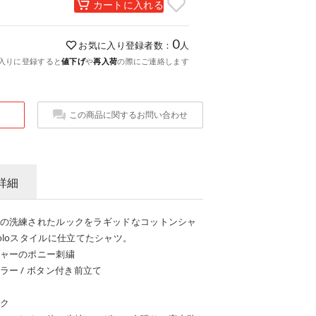
カートに入れる
0
お気に入り登録者数：
人
入りに登録すると
値下げ
や
再入荷
の際にご連絡します
この商品に関するお問い合わせ
詳細
の洗練されたルックをラギッドなコットンシャ
loスタイルに仕立てたシャツ。
ャーのポニー刺繍
ー / ボタン付き前立て
ク