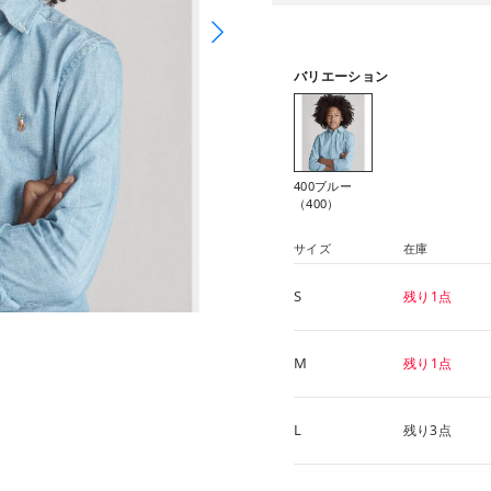
バリエーション
400ブルー
（400）
サイズ
在庫
S
残り1点
M
残り1点
L
残り3点