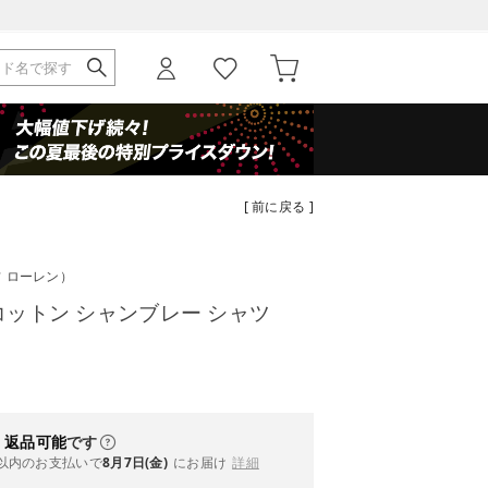
[ 前に戻る ]
フ ローレン）
)コットン シャンブレー シャツ
・返品可能
です
以内
のお支払いで
8月7日(金)
にお届け
詳細