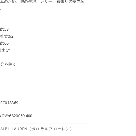
ムのため、他の生地、レザー、布張りの室内装
。
丈:58
 着丈:62
丈:66
着丈:71
部分を除く
EC018369
OVY6820059 400
RALPH LAUREN
（ポロ ラルフ ローレン）