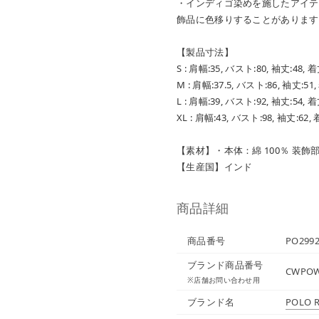
・インディゴ染めを施したアイテ
飾品に色移りすることがあります
【製品寸法】
S : 肩幅:35, バスト:80, 袖丈:48, 着
M : 肩幅:37.5, バスト:86, 袖丈:51,
L : 肩幅:39, バスト:92, 袖丈:54, 着
XL : 肩幅:43, バスト:98, 袖丈:62, 
【素材】・本体：綿 100％ 装飾
【生産国】インド
商品詳細
商品番号
PO2992
ブランド商品番号
CWPOW
※店舗お問い合わせ用
ブランド名
POLO 