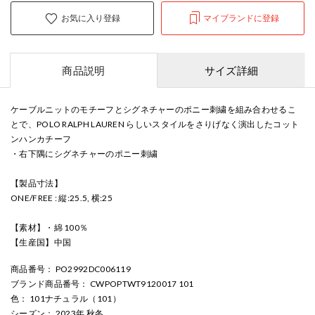
お気に入り登録
マイブランドに登録
商品説明
サイズ詳細
ケーブルニットのモチーフとシグネチャーのポニー刺繍を組み合わせるこ
とで、POLO RALPH LAUREN らしいスタイルをさりげなく演出したコット
ンハンカチーフ
・右下隅にシグネチャーのポニー刺繍
【製品寸法】
ONE/FREE : 縦:25.5, 横:25
【素材】・綿 100％
【生産国】中国
商品番号
： PO2992DC006119
ブランド商品番号
： CWPOPTWT9120017 101
色
： 101ナチュラル（101）
シーズン
： 2023年 秋冬