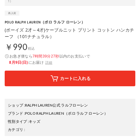
1）
（ポロ ラルフ ローレン）
POLO RALPH LAUREN
(ボーイズ 2才～4才)ケーブルニット プリント コットン ハンカチ
ーフ （101ナチュラル）
￥990
税込
お急ぎ便なら
以内
のお支払いで
7時間39分27秒
8月9日(日)
にお届け
詳細
カートに入れる
ショップ
:
RALPH LAUREN公式 ラルフローレン
ブランド
:
POLO RALPH LAUREN
（ポロ ラルフ ローレン）
性別タイプ
:
キッズ
カテゴリ
: