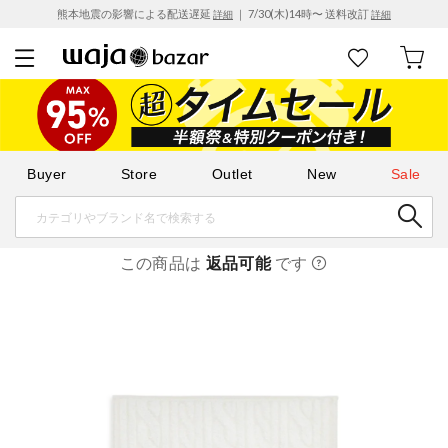
熊本地震の影響による配送遅延
｜ 7/30(木)14時〜 送料改訂
詳細
詳細
Buyer
Store
Outlet
New
Sale
この商品は
返品可能
です