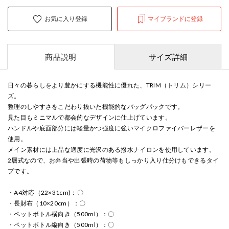
お気に入り登録
マイブランドに登録
商品説明
サイズ詳細
日々の暮らしをより豊かにする機能性に優れた、TRIM（トリム）シリー
ズ。
整理のしやすさをこだわり抜いた機能的なバッグパックです。
見た目もミニマルで都会的なデザインに仕上げています。
ハンドルや底面部分には軽量かつ強度に強いマイクロファイバーレザーを
使用。
メイン素材には上品な適度に光沢のある撥水ナイロンを使用しています。
2層式なので、お弁当や出張時の荷物等もしっかり入り仕分けもできるタイ
プです。
・A4対応（22×31cm)：〇
・長財布（10×20cm）：〇
・ペットボトル横向き（500ml）：〇
・ペットボトル縦向き（500ml）：〇