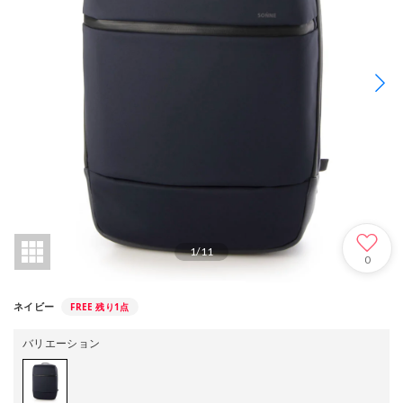
1
/
11
0
FREE
残り1点
ネイビー
バリエーション