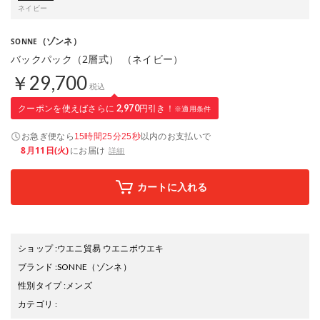
ネイビー
（ゾンネ）
SONNE
バックパック（2層式） （ネイビー）
￥29,700
税込
クーポンを使えばさらに
2,970
円引き！
※適用条件
お急ぎ便なら
以内
のお支払いで
15時間25分25秒
8月11日(火)
にお届け
詳細
カートに入れる
ショップ
:
ウエニ貿易 ウエニボウエキ
ブランド
:
SONNE
（ゾンネ）
性別タイプ
:
メンズ
カテゴリ
: