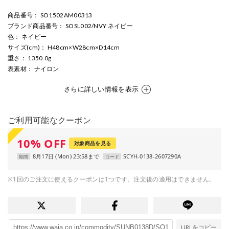
商品番号
： SO1502AM00313
ブランド商品番号
： SOSL002/NVY ネイビー
色
： ネイビー
サイズ(cm)
： H48cm×W28cm×D14cm
重さ
： 1350.0g
表素材
： ナイロン
さらに詳しい情報を表示
ご利用可能なクーポン
10
%
OFF
対象商品を見る
8月17日 (Mon) 23:58まで
SCYH-0138-2607290A
期間
コード
※1回のご注文に使えるクーポンは1つです。注文後の適用はできません。
URLをコピー