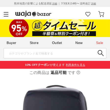
熊本地震の影響による配送遅延
｜ 7/30(木)14時〜 送料改訂
詳細
詳細
Buyer
Store
Outlet
New
Sale
10% OFF
クーポン
が使えます
利用条件を見る
この商品は
返品可能
です