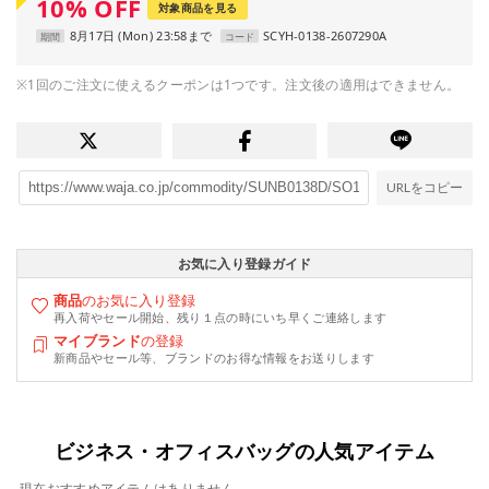
10
%
OFF
対象商品を見る
8月17日 (Mon) 23:58まで
SCYH-0138-2607290A
期間
コード
※1回のご注文に使えるクーポンは1つです。注文後の適用はできません。
URLをコピー
お気に入り登録ガイド
商品
のお気に入り登録
再入荷やセール開始、残り１点の時にいち早くご連絡します
マイブランド
の登録
新商品やセール等、ブランドのお得な情報をお送りします
ビジネス・オフィスバッグの人気アイテム
現在おすすめアイテムはありません。