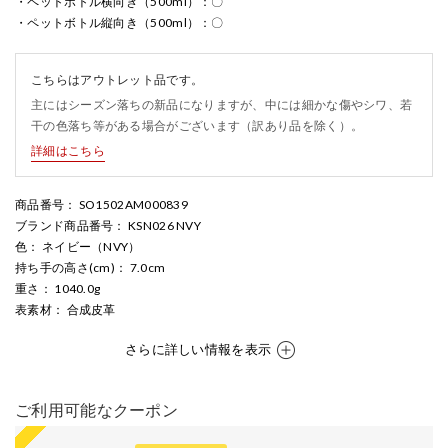
・ペットボトル横向き（500ml）：〇
・ペットボトル縦向き（500ml）：〇
こちらはアウトレット品です。
主にはシーズン落ちの新品になりますが、中には細かな傷やシワ、若
干の色落ち等がある場合がございます（訳あり品を除く）。
詳細はこちら
商品番号
： SO1502AM000839
ブランド商品番号
： KSN026 NVY
色
： ネイビー（NVY）
持ち手の高さ(cm)
： 7.0cm
重さ
： 1040.0g
表素材
： 合成皮革
さらに詳しい情報を表示
ご利用可能なクーポン