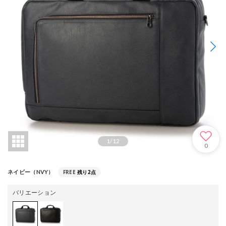
1
/
12
0
FREE
残り2点
ネイビー（NVY）
バリエーション