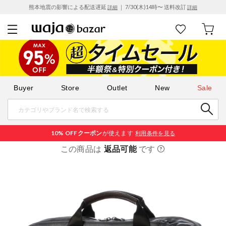
熊本地震の影響による配送遅延
｜ 7/30(木)14時〜 送料改訂
詳細
詳細
Buyer
Store
Outlet
New
Sale
10% OFF
クーポン
が使えます
利用条件を見る
この商品は
返品可能
です