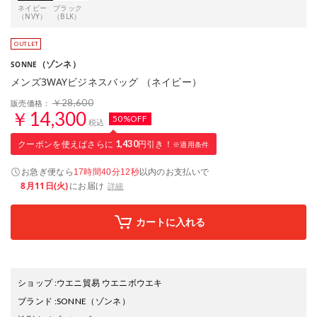
ネイビー
ブラック
（NVY）
（BLK）
（ゾンネ）
SONNE
メンズ3WAYビジネスバッグ （ネイビー）
￥28,600
販売価格：
￥14,300
50%OFF
税込
クーポンを使えばさらに
1,430
円引き！
※適用条件
お急ぎ便なら
以内
のお支払いで
17時間40分11秒
8月11日(火)
にお届け
詳細
カートに入れる
ショップ
:
ウエニ貿易 ウエニボウエキ
ブランド
:
SONNE
（ゾンネ）