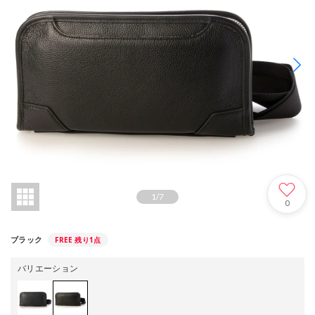
1
/
7
0
FREE
残り1点
ブラック
バリエーション