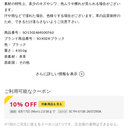
素材の特性上、多少のキズやシワ、色ムラや擦れが見られる場合がござい
ます。
汗や雨などで濡れた場合、色移りする場合がございます。革の品質保持の
ため、できるだけ濡らさないようご注意下さい。
商品番号
： SO1502AM000760
ブランド商品番号
： SOX028 ブラック
色
： ブラック
重さ
： 410.0g
表素材
： 本革
原産国
： その他
さらに詳しい情報を表示
ご利用可能なクーポン
10
%
OFF
対象商品を見る
8月17日 (Mon) 23:58まで
SCYH-0138-2607290A
期間
コード
※1回のご注文に使えるクーポンは1つです。注文後の適用はできません。