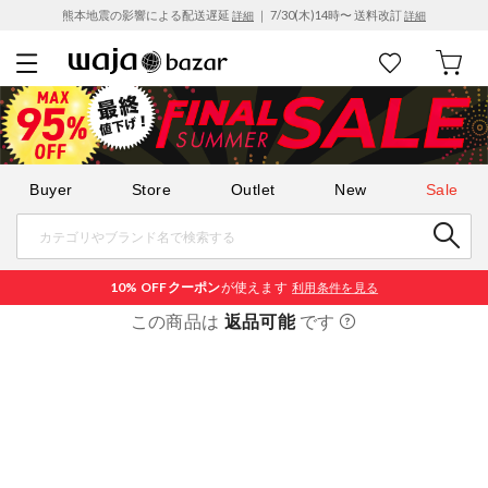
熊本地震の影響による配送遅延
｜ 7/30(木)14時〜 送料改訂
詳細
詳細
Buyer
Store
Outlet
New
Sale
10% OFF
クーポン
が使えます
利用条件を見る
この商品は
返品可能
です