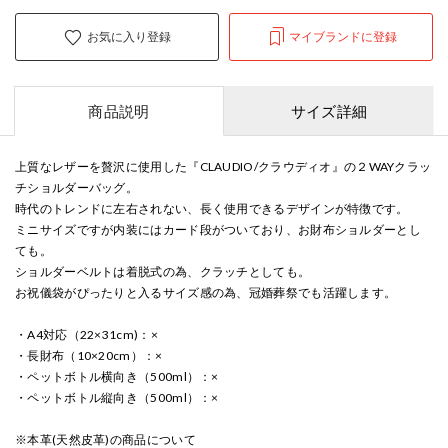
お気に入り登録
マイブランドに登録
商品説明
サイズ詳細
上質なレザーを贅沢に使用した『CLAUDIO/クラウディオ』の２WAYクラッ
チショルダーバッグ。
時代のトレンドに左右されない、長く使用できるデザインが特徴です。
ミニサイズですが内装にはカード段がついており、お財布ショルダーとし
ても。
ショルダーベルトは着脱式の為、クラッチとしても。
お祝儀袋がぴったりと入るサイズ感の為、冠婚葬祭でも活躍します。
・A4対応（22×31cm)：×
・長財布（10×20cm）：×
・ペットボトル横向き（500ml）：×
・ペットボトル縦向き（500ml）：×
※本革(天然皮革)の商品について