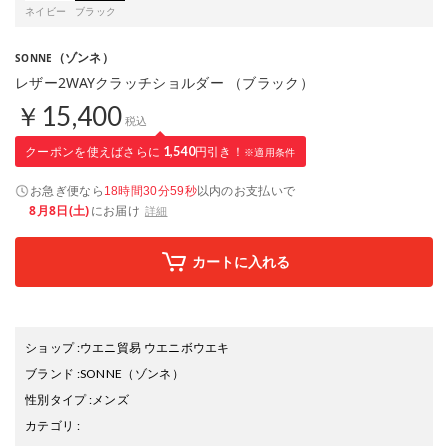
ネイビー
ブラック
（ゾンネ）
SONNE
レザー2WAYクラッチショルダー （ブラック）
￥15,400
税込
クーポンを使えばさらに
1,540
円引き！
※適用条件
お急ぎ便なら
以内
のお支払いで
18時間30分58秒
8月8日(土)
にお届け
詳細
カートに入れる
ショップ
:
ウエニ貿易 ウエニボウエキ
ブランド
:
SONNE
（ゾンネ）
性別タイプ
:
メンズ
カテゴリ
: