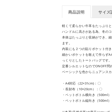
商品説明
サイズ
軽くて柔らかい牛革をたっぷりと
ハンドルに高さがある為、冬のコ
本体はたっぷりと収納ができ、細
ます。
内装にも２つの貼りポケット付き
細かいポケットを敢えて作らずA
っくりとしたトートバッグです。
定番シルエットなのでONOFF
ベーシックな色からニュアンスカ
・A4対応（22×31cm)：〇
・長財布（10×20cm）：〇
・ペットボトル横向き（500ml
・ペットボトル縦向き（500ml
※本革(天然皮革)の商品について