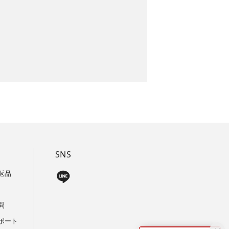
SNS
返品
問
ポート