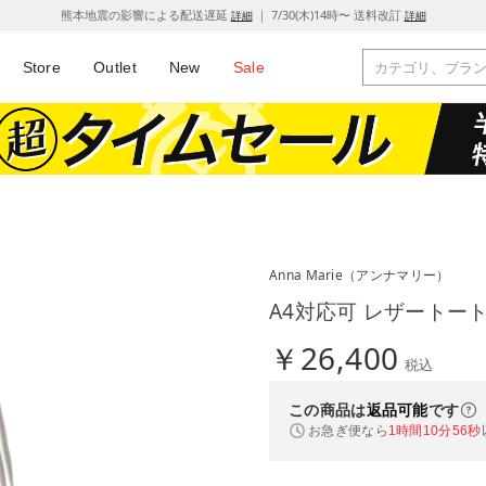
熊本地震の影響による配送遅延
｜ 7/30(木)14時〜 送料改訂
詳細
詳細
Store
Outlet
New
Sale
Anna Marie
（アンナマリー）
A4対応可 レザートー
￥26,400
税込
この商品は
返品可能
です
お急ぎ便なら
1時間10分55秒