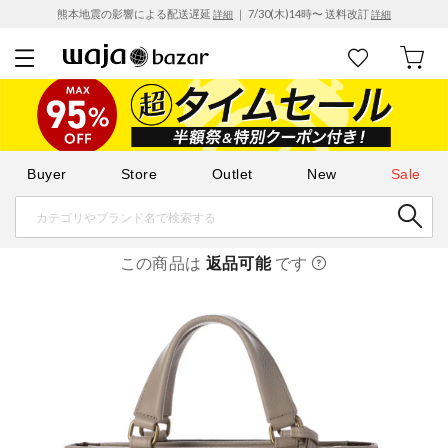
熊本地震の影響による配送遅延
｜ 7/30(木)14時〜 送料改訂
詳細
詳細
Buyer
Store
Outlet
New
Sale
この商品は
返品可能
です