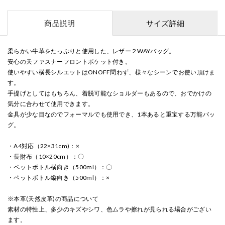
商品説明
サイズ詳細
柔らかい牛革をたっぷりと使用した、レザー２WAYバッグ。
安心の天ファスナーフロントポケット付き。
使いやすい横長シルエットはONOFF問わず、様々なシーンでお使い頂けま
す。
手提げとしてはもちろん、着脱可能なショルダーもあるので、おでかけの
気分に合わせて使用できます。
金具が少な目なのでフォーマルでも使用でき、1本あると重宝する万能バッ
グ。
・A4対応（22×31cm)：×
・長財布（10×20cm）：〇
・ペットボトル横向き（500ml）：〇
・ペットボトル縦向き（500ml）：×
※本革(天然皮革)の商品について
素材の特性上、多少のキズやシワ、色ムラや擦れが見られる場合がござい
ます。