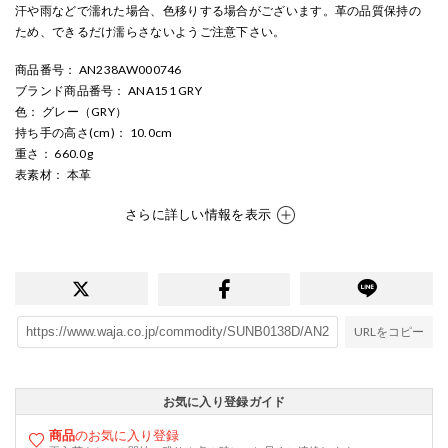
汗や雨などで濡れた場合、色移りする場合がございます。革の品質保持の
ため、できるだけ濡らさないようご注意下さい。
商品番号
： AN238AW000746
ブランド商品番号
： ANA151 GRY
色
： グレー（GRY）
持ち手の高さ(cm)
： 10.0cm
重さ
： 660.0g
表素材
： 本革
さらに詳しい情報を表示
URLをコピー
お気に入り登録ガイド
商品
のお気に入り登録