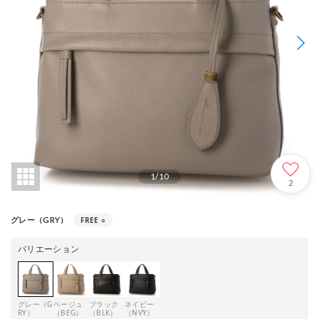
1
/
10
2
FREE
○
グレー（GRY）
バリエーション
グレー（G
ベージュ
ブラック
ネイビー
RY）
（BEG）
（BLK）
（NVY）