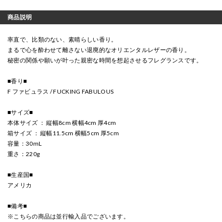
商品説明
率直で、比類のない、素晴らしい香り。
まるで心を酔わせて離さない退廃的なオリエンタルレザーの香り。
秘密の関係や願いが叶った親密な時間を想起させるフレグランスです。
■香り■
F ファビュラス / FUCKING FABULOUS
■サイズ■
本体サイズ ： 縦幅8cm 横幅4cm 厚4cm
箱サイズ ： 縦幅11.5cm 横幅5cm 厚5cm
容量：30mL
重さ：220g
■生産国■
アメリカ
■備考■
※こちらの商品は並行輸入品でございます。