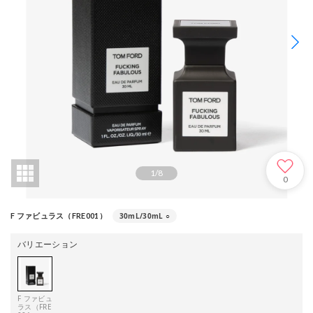
1
/
8
0
30mL/30mL
○
F ファビュラス（FRE001）
バリエーション
F ファビュ
ラス（FRE