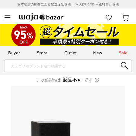
熊本地震の影響による配送遅延
｜ 7/30(木)14時〜 送料改訂
詳細
詳細
Buyer
Store
Outlet
New
Sale
この商品は
返品不可
です