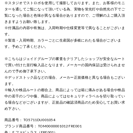
※スタジオでストロボを使用して撮影しております。また、お客様のモニ
ターを通してご覧になって頂いている為、実物を蛍光灯や自然光の下でご
覧になった場合と色味が異なる場合がありますので、ご理解の上ご購入頂
きますようお願い致します。
※付属品の内容や有無は、入荷時期や仕様変更等で異なることがございま
す。
※製造・入荷時期、カラーごとに生産国が多岐にわたる場合がございま
す。予めご了承ください。
※こちらはジェイドグループの審査をクリアしたショップが安全なルート
で買い付けた並行輸入品となります。メーカーの国内保証は受けられませ
んので予め御了承下さい。
※デッドストック品などの場合、メーカー正規価格と異なる場合もござい
ます。
※輸入や検品ルートの都合上、商品によっては箱に痛みがある場合や検品
中の若干のシワや傷、商品によってはセキュリティラベルを切り取ってい
る場合などがございますが、正規品の確認済商品のため安心してお買い求
め下さい。
商品番号
： TO5711DU001054
ブランド商品番号
： TOM0000001012 FRE001
色
： F ファビュラス（FRE001）