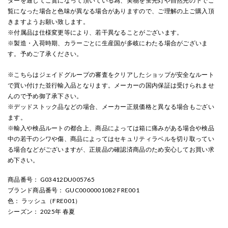
ターを通してご覧になって頂いている為、実物を蛍光灯や自然光の下でご
覧になった場合と色味が異なる場合がありますので、ご理解の上ご購入頂
きますようお願い致します。
※付属品は仕様変更等により、若干異なることがございます。
※製造・入荷時期、カラーごとに生産国が多岐にわたる場合がございま
す。予めご了承ください。
※こちらはジェイドグループの審査をクリアしたショップが安全なルート
で買い付けた並行輸入品となります。メーカーの国内保証は受けられませ
んので予め御了承下さい。
※デッドストック品などの場合、メーカー正規価格と異なる場合もござい
ます。
※輸入や検品ルートの都合上、商品によっては箱に痛みがある場合や検品
中の若干のシワや傷、商品によってはセキュリティラベルを切り取ってい
る場合などがございますが、正規品の確認済商品のため安心してお買い求
め下さい。
商品番号
： G03412DU005765
ブランド商品番号
： GUC0000001082 FRE001
色
： ラッシュ（FRE001）
シーズン
： 2025年 春夏