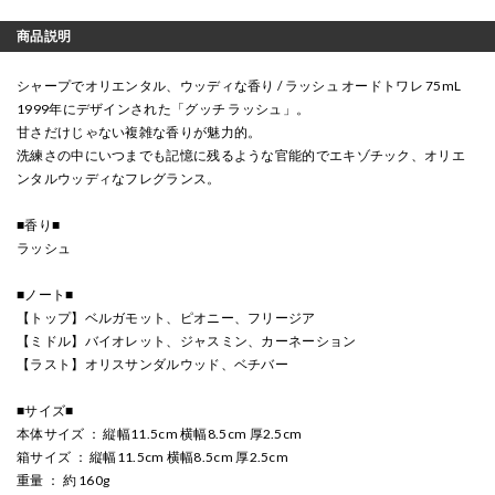
商品説明
シャープでオリエンタル、ウッディな香り / ラッシュ オードトワレ 75mL
1999年にデザインされた「グッチ ラッシュ」。
甘さだけじゃない複雑な香りが魅力的。
洗練さの中にいつまでも記憶に残るような官能的でエキゾチック、オリエ
ンタルウッディなフレグランス。
■香り■
ラッシュ
■ノート■
【トップ】ベルガモット、ピオニー、フリージア
【ミドル】バイオレット、ジャスミン、カーネーション
【ラスト】オリスサンダルウッド、ベチバー
■サイズ■
本体サイズ ： 縦幅11.5cm 横幅8.5cm 厚2.5cm
箱サイズ ： 縦幅11.5cm 横幅8.5cm 厚2.5cm
重量 ： 約 160g