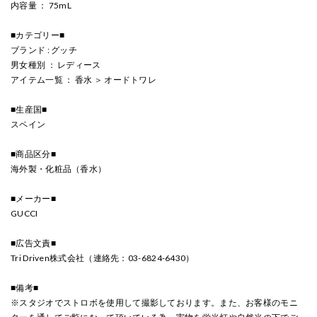
内容量 ： 75mL
■カテゴリー■
ブランド : グッチ
男女種別 ： レディース
アイテム一覧 ： 香水 ＞ オードトワレ
■生産国■
スペイン
■商品区分■
海外製・化粧品（香水）
■メーカー■
GUCCI
■広告文責■
Tri Driven株式会社（連絡先：03-6824-6430）
■備考■
※スタジオでストロボを使用して撮影しております。また、お客様のモニ