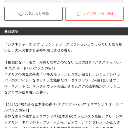
お気に入り登録
マイブランドに登録
商品説明
「シグネチャーズ オブ ザ サン」シリーズはフレッシュでしっとりと落ち着
いた、大人の甘さと余裕を感じさせる香り。
【独創的なハーモニーが織りなすかつてないほどの輝き / アクア ディ パル
マ ユズ オードパルファム 20ml】
イタリアの黄金の果実「ベルガモット」とユズが融合し、シチュアンペッ
パーのスパイシーなタッチ、官能的なロータスフラワーが溶け合います。
ベースノートに、サンダルウッドの温かさとムスクの透明感がフレッシュ
なアロマが落ち着いた香り。
【1日だけ咲き誇る金木犀の香り / アクアディパルマ オスマンサス オーデパ
ルファム 20ml】
芳醇な香りを発するオスマンサス(金木犀)のエッセンスを蒸留。グリーンマ
ンダリン、ネロリのトップノートから、ピオニー、アンブレットが合わさ