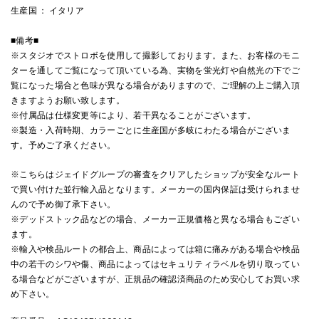
生産国 ： イタリア
■備考■
※スタジオでストロボを使用して撮影しております。また、お客様のモニ
ターを通してご覧になって頂いている為、実物を蛍光灯や自然光の下でご
覧になった場合と色味が異なる場合がありますので、ご理解の上ご購入頂
きますようお願い致します。
※付属品は仕様変更等により、若干異なることがございます。
※製造・入荷時期、カラーごとに生産国が多岐にわたる場合がございま
す。予めご了承ください。
※こちらはジェイドグループの審査をクリアしたショップが安全なルート
で買い付けた並行輸入品となります。メーカーの国内保証は受けられませ
んので予め御了承下さい。
※デッドストック品などの場合、メーカー正規価格と異なる場合もござい
ます。
※輸入や検品ルートの都合上、商品によっては箱に痛みがある場合や検品
中の若干のシワや傷、商品によってはセキュリティラベルを切り取ってい
る場合などがございますが、正規品の確認済商品のため安心してお買い求
め下さい。