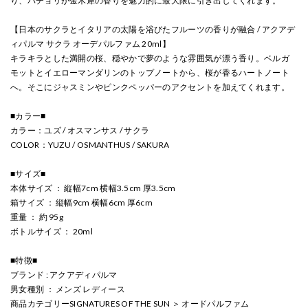
り、パチョリが金木犀の香りを魅力的に最大限に引き出してくれます。
【日本のサクラとイタリアの太陽を浴びたフルーツの香りが融合 / アクアデ
ィパルマ サクラ オーデパルファム 20ml】
キラキラとした満開の桜、穏やかで夢のような雰囲気が漂う香り。ベルガ
モットとイエローマンダリンのトップノートから、桜が香るハートノート
へ。そこにジャスミンやピンクペッパーのアクセントを加えてくれます。
■カラー■
カラー：ユズ / オスマンサス / サクラ
COLOR：YUZU / OSMANTHUS / SAKURA
■サイズ■
本体サイズ ： 縦幅7cm 横幅3.5cm 厚3.5cm
箱サイズ ： 縦幅9cm 横幅6cm 厚6cm
重量 ： 約 95g
ボトルサイズ ： 20ml
■特徴■
ブランド : アクアディパルマ
男女種別 ： メンズ レディース
商品カテゴリーSIGNATURES OF THE SUN ＞ オードパルファム