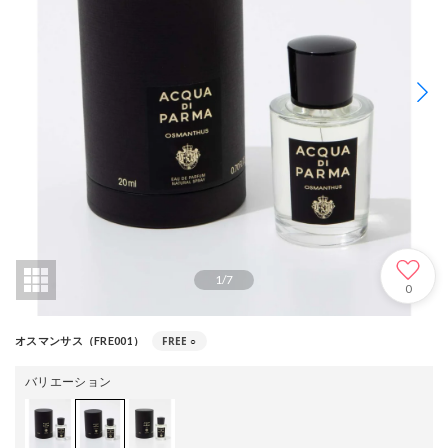
1
/
7
0
FREE
○
オスマンサス（FRE001）
バリエーション