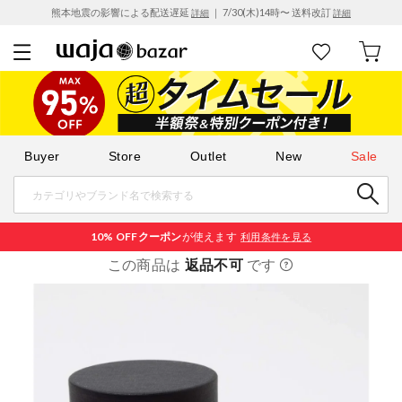
熊本地震の影響による配送遅延
｜ 7/30(木)14時〜 送料改訂
詳細
詳細
Buyer
Store
Outlet
New
Sale
10% OFF
クーポン
が使えます
利用条件を見る
この商品は
返品不可
です