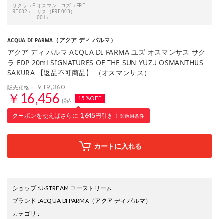
サクラ（F
オスマン
ユズ（FRE
RE002）
サス（FRE
003）
001）
（アクア ディ パルマ）
ACQUA DI PARMA
アクア ディ パルマ ACQUA DI PARMA ユズ オスマンサス サク
ラ EDP 20ml SIGNATURES OF THE SUN YUZU OSMANTHUS
SAKURA 【返品不可商品】 （オスマンサス）
￥19,360
販売価格：
￥16,456
15%OFF
税込
クーポンを使えばさらに
1,645
円引き！
※適用条件
カートに入れる
ショップ
:
U-STREAM ユーストリーム
ブランド
:
ACQUA DI PARMA
（アクア ディ パルマ）
カテゴリ
: