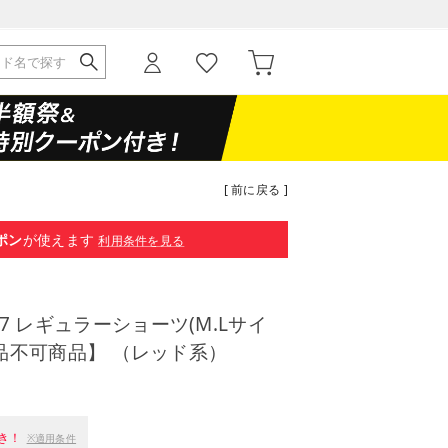
[ 前に戻る ]
ポン
が使えます
利用条件を見る
647 レギュラーショーツ(M.Lサイ
i 【返品不可商品】 （レッド系）
き！
※適用条件