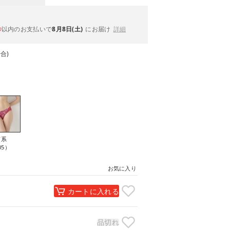
以内
のお支払いで
8月8日(土)
にお届け
詳細
秒
合)
ド系
05）
お気に入り
カートに入れる
品切れ