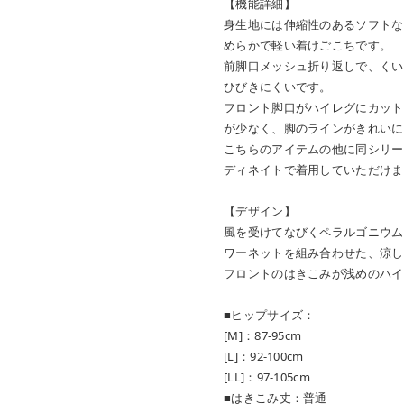
【機能詳細】
身生地には伸縮性のあるソフトな
めらかで軽い着けごこちです。
前脚口メッシュ折り返しで、くい
ひびきにくいです。
フロント脚口がハイレグにカット
が少なく、脚のラインがきれいに
こちらのアイテムの他に同シリー
ディネイトで着用していただけま
【デザイン】
風を受けてなびくペラルゴニウム
ワーネットを組み合わせた、涼し
フロントのはきこみが浅めのハイ
■ヒップサイズ：
[M]：87-95cm
[L]：92-100cm
[LL]：97-105cm
■はきこみ丈：普通