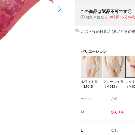
この商品は
返品不可
です
お急ぎ便なら
10時間55分45
ポスト投函対象品 (単品注文の場
バリエーション
ホワイト系
グレージュ系
レッ
（M015）
（M013）
（M0
サイズ
在庫
M
残り1点
L
なし