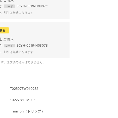
で
SCYH-0519-H0807C
コード
合、割引は無効になります
見る
以上
で
SCYH-0519-H0807B
コード
合、割引は無効になります
です。注文後の適用はできません。
T02507EW010932
10227869 M005
Triumph
（トリンプ）