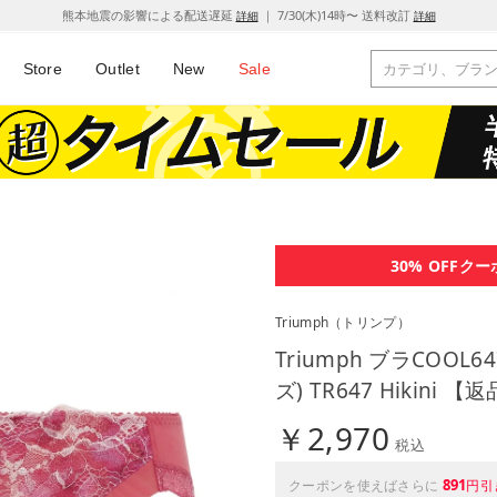
熊本地震の影響による配送遅延
｜ 7/30(木)14時〜 送料改訂
詳細
詳細
Store
Outlet
New
Sale
30% OFF
クー
Triumph
（トリンプ）
Triumph ブラCOOL
ズ) TR647 Hikin
￥2,970
税込
891
クーポンを使えばさらに
円引