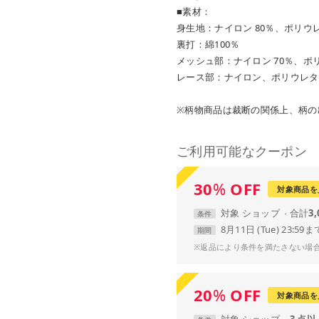
■素材：
身生地：ナイロン 80％、ポリウレ
裏打：綿100％
メッシュ部：ナイロン 70％、ポリ
レース部：ナイロン、ポリウレタ
※柄物商品は裁断の関係上、柄の
ご利用可能なクーポン
30
%
OFF
対象商品を
対象
ショップ
合計
3
条件
8月11日 (Tue) 23:59ま
期間
※返品により条件を満たさない場
20
%
OFF
対象商品を
対象
ショップ
3 点