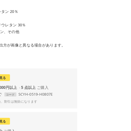
タン 20％
ウレタン 30％
ン、その他
出方が画像と異なる場合があります。
見る
,000円以上
5 点以上
で
SCYH-0519-H0807E
コード
合、割引は無効になります
見る
以上