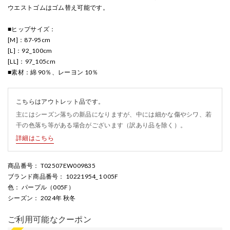
ウエストゴムはゴム替え可能です。
■ヒップサイズ：
[M]：87-95cm
[L]：92_100cm
[LL]：97_105cm
■素材：綿 90％、レーヨン 10％
こちらはアウトレット品です。
主にはシーズン落ちの新品になりますが、中には細かな傷やシワ、若
干の色落ち等がある場合がございます（訳あり品を除く）。
詳細はこちら
商品番号
： T02507EW009835
ブランド商品番号
： 10221954_1 005F
色
： パープル（005F）
シーズン
： 2024年 秋冬
ご利用可能なクーポン