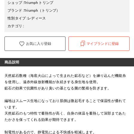
ショップ
:
Triumph トリンプ
ブランド
:
Triumph
（トリンプ）
性別タイプ
:
レディース
カテゴリ
:
お気に入り登録
マイブランドに登録
商品説明
天然鉱石数種（海底火山によって生まれた鉱石など）を練り込んだ機能糸
を使用し、遠赤外線放射機能が永続きする身生地を使用。
鉱石の効果で抗菌性があり臭いの基となる菌の繁殖を防ぎます。
編地はスムース生地になっており肌側は微起毛することで保温性が優れて
います。
天然鉱石のもつ特性で蓄熱性が高く、自身の体温を蓄熱して深部まであた
たかさを保ってくれる効果が期待できます。
制電性があるので、静電気による不快感を軽減します。