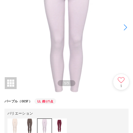
1
/
5
1
LL
残り1点
パープル（005F）
バリエーション