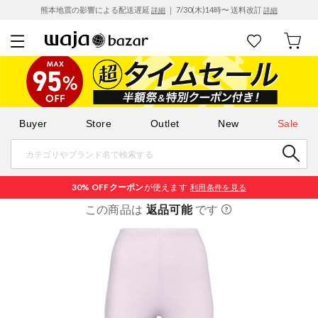
熊本地震の影響による配送遅延
｜ 7/30(木)14時〜 送料改訂
詳細
詳細
Buyer
Store
Outlet
New
Sale
30% OFF
クーポン
が使えます
利用条件を見る
この商品は
返品可能
です