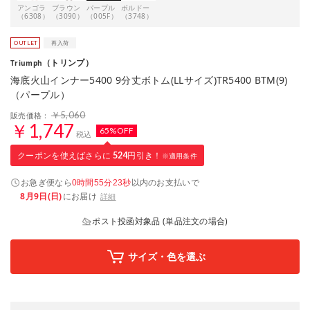
アンゴラ
ブラウン
パープル
ボルドー
（6308）
（3090）
（005F）
（3748）
（トリンプ）
Triumph
海底火山インナー5400 9分丈ボトム(LLサイズ)TR5400 BTM(9)
（パープル）
￥5,060
販売価格：
￥1,747
65%OFF
税込
クーポンを使えばさらに
524
円引き！
※適用条件
お急ぎ便なら
以内
のお支払いで
0時間55分23秒
8月9日(日)
にお届け
詳細
ポスト投函対象品 (単品注文の場合)
サイズ・色を選ぶ