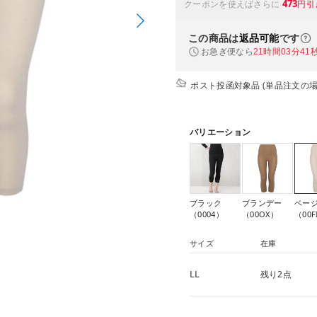
473
クーポンを使えばさらに
円引
この商品は
返品可能
です
お急ぎ便なら
21時間03分41
ポスト投函対象品 (単品注文の場
バリエーション
ブラック
ブランデー
ベー
（0004）
（00OX）
（00F
サイズ
在庫
LL
残り2点