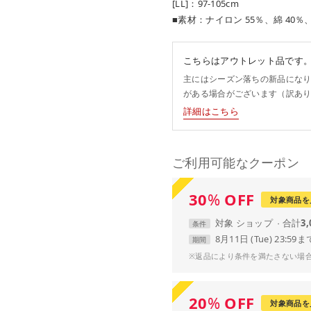
[LL]：97-105cm
■素材：ナイロン 55％、綿 40％
こちらはアウトレット品です
主にはシーズン落ちの新品にな
がある場合がございます（訳あ
詳細はこちら
ご利用可能なクーポン
30
%
OFF
対象商品を
対象
ショップ
合計
3
条件
8月11日 (Tue) 23:59ま
期間
※返品により条件を満たさない場
20
%
OFF
対象商品を