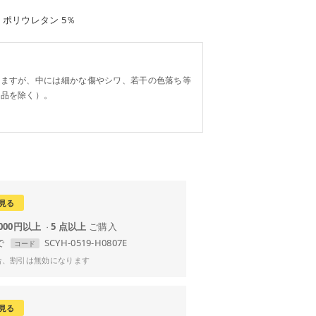
、ポリウレタン 5％
。
りますが、中には細かな傷やシワ、若干の色落ち等
り品を除く）。
見る
,000円以上
5 点以上
で
SCYH-0519-H0807E
コード
合、割引は無効になります
見る