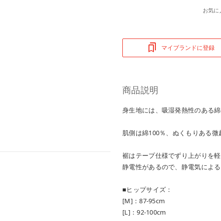
お気に
マイブランドに登録
商品説明
身生地には、吸湿発熱性のある綿
肌側は綿100％、ぬくもりある
裾はテープ仕様でずり上がりを軽
静電性があるので、静電気による
■ヒップサイズ：
[M]：87-95cm
[L]：92-100cm