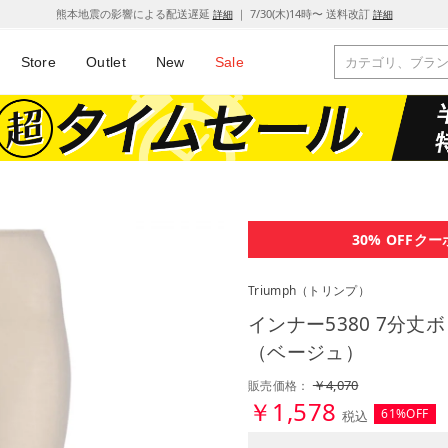
熊本地震の影響による配送遅延
｜ 7/30(木)14時〜 送料改訂
詳細
詳細
Store
Outlet
New
Sale
30% OFF
クー
Triumph
（トリンプ）
インナー5380 7分丈ボトム
（ベージュ）
￥4,070
販売価格：
￥1,578
61%OFF
税込