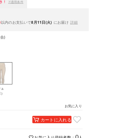
き！
※適用条件
以内
のお支払いで
8月11日(火)
にお届け
詳細
秒
合)
ジュ
I）
お気に入り
カートに入れる
0
お気に入り登録者数：
人