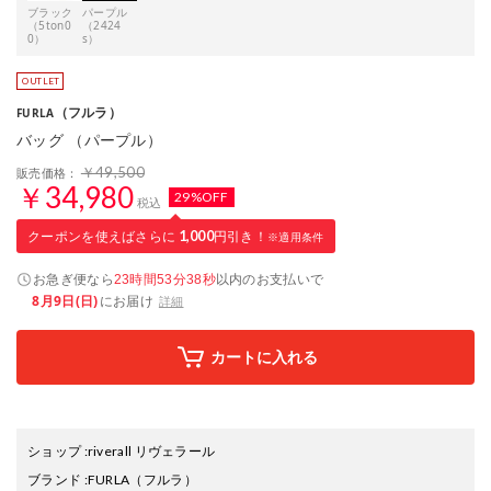
ブラック
パープル
（5ton0
（2424
0）
s）
（フルラ）
FURLA
バッグ （パープル）
￥49,500
販売価格：
￥34,980
29%OFF
税込
クーポンを使えばさらに
1,000
円引き！
※適用条件
お急ぎ便なら
以内
のお支払いで
23時間53分37秒
8月9日(日)
にお届け
詳細
カートに入れる
ショップ
:
riverall リヴェラール
ブランド
:
FURLA
（フルラ）