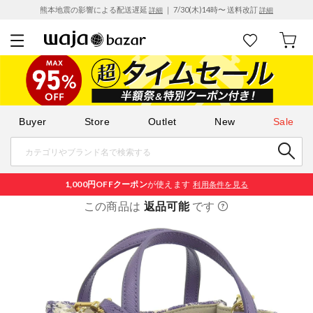
熊本地震の影響による配送遅延
｜ 7/30(木)14時〜 送料改訂
詳細
詳細
Buyer
Store
Outlet
New
Sale
1,000円OFF
クーポン
が使えます
利用条件を見る
この商品は
返品可能
です