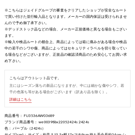
※こちらはジェイドグループの審査をクリアしたショップが安全なルート
で買い付けた並行輸入品となります。メーカーの国内保証は受けられませ
んので予め御了承下さい。
※デッドストック品などの場合、メーカー正規価格と異なる場合もござい
ます。
※輸入や検品ルートの都合上、商品によっては箱に痛みがある場合や検品
中の若干のシワや傷、商品によってはセキュリティラベルを切り取ってい
る場合などがございますが、正規品の確認済商品のため安心してお買い求
め下さい。
こちらはアウトレット品です。
主にはシーズン落ちの新品になりますが、中には細かな傷やシワ、若
干の色落ち等がある場合がございます（訳あり品を除く）。
詳細はこちら
商品番号
： FU3536AW03689
ブランド商品番号
： we00398bx22052424s 2424s
色
： パープル（2424s）
サイズ(cm)
： サイズ：約高さ15.5×幅17×マチ9cm 持ち手全長約24cm シ