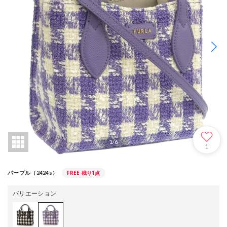
1
/
6
1
FREE
残り1点
パープル（2424s）
バリエーション