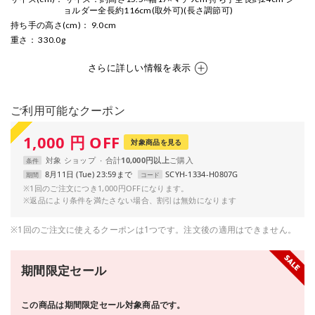
ョルダー全長約116cm(取外可)(長さ調節可)
持ち手の高さ(cm)
： 9.0cm
重さ
： 330.0g
さらに詳しい情報を表示
ご利用可能なクーポン
1,000
円
OFF
対象商品を見る
対象
ショップ
合計
10,000円以上
条件
8月11日 (Tue) 23:59まで
SCYH-1334-H0807G
期間
コード
※1回のご注文につき1,000円OFFになります。
※返品により条件を満たさない場合、割引は無効になります
※1回のご注文に使えるクーポンは1つです。注文後の適用はできません。
期間限定セール
この商品は期間限定セール対象商品です。