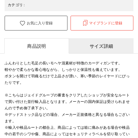
カテゴリ
:
お気に入り登録
マイブランドに登録
商品説明
サイズ詳細
ふんわりとした毛足の長いモヘヤ混素材が特徴のカーディガンです。
軽やかで柔らかな着心地ながら、しっかりと保温性も備えています。
ボタンを開けて羽織るだけで上品さが漂い、寒い季節のレイヤードにぴっ
たりです。
※こちらはジェイドグループの審査をクリアしたショップが安全なルート
で買い付けた並行輸入品となります。メーカーの国内保証は受けられませ
んので予め御了承下さい。
※デッドストック品などの場合、メーカー正規価格と異なる場合もござい
ます。
※輸入や検品ルートの都合上、商品によっては箱に痛みがある場合や検品
中の若干のシワや傷、商品によってはセキュリティラベルを切り取ってい