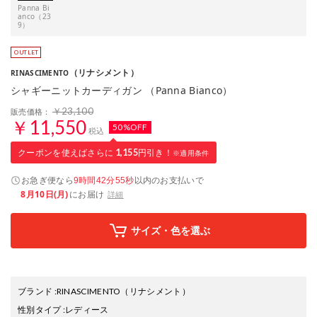
Panna Bi
anco（23
9）
（リナシメント）
RINASCIMENTO
シャギーニットカーディガン （Panna Bianco）
￥23,100
販売価格：
￥11,550
50%OFF
税込
クーポンを使えばさらに
1,155
円引き！
※適用条件
お急ぎ便なら
以内
のお支払いで
9時間42分54秒
8月10日(月)
にお届け
詳細
サイズ・色を選ぶ
ブランド
:
RINASCIMENTO
（リナシメント）
性別タイプ
:
レディース