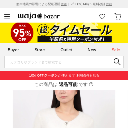
熊本地震の影響による配送遅延
｜ 7/30(木)14時〜 送料改訂
詳細
詳細
Buyer
Store
Outlet
New
Sale
10% OFF
クーポン
が使えます
利用条件を見る
この商品は
返品可能
です