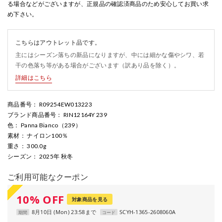
る場合などがございますが、正規品の確認済商品のため安心してお買い求
め下さい。
こちらはアウトレット品です。
主にはシーズン落ちの新品になりますが、中には細かな傷やシワ、若
干の色落ち等がある場合がございます（訳あり品を除く）。
詳細はこちら
商品番号
： R09254EW013223
ブランド商品番号
： RIN12164Y 239
色
： Panna Bianco（239）
素材
： ナイロン100％
重さ
： 300.0g
シーズン
： 2025年 秋冬
ご利用可能なクーポン
10
%
OFF
対象商品を見る
8月10日 (Mon) 23:58まで
SCYH-1365-2608060A
期間
コード