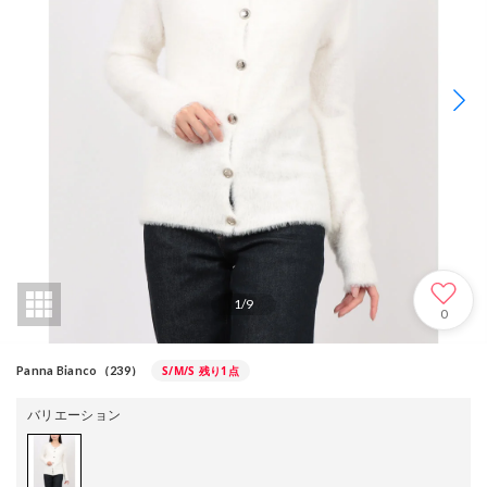
1
/
9
0
S/M/S
残り1点
Panna Bianco（239）
バリエーション