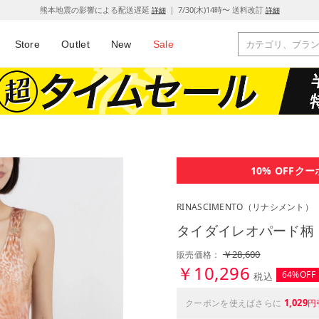
熊本地震の影響による配送遅延
｜ 7/30(木)14時〜 送料改訂
詳細
詳細
Store
Outlet
New
Sale
10% OFF
クー
RINASCIMENTO
（リナシメント）
タイダイレオパード柄トップ
￥28,600
販売価格：
￥10,296
64%OFF
税込
1,029
クーポンを使えばさらに
円