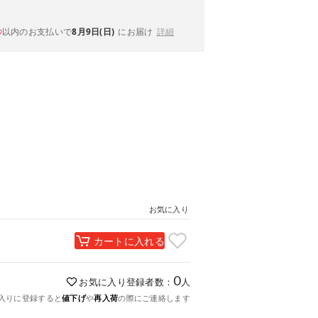
以内
のお支払いで
8月9日(日)
にお届け
詳細
秒
お気に入り
カートに入れる
0
お気に入り登録者数：
人
入りに登録すると
値下げ
や
再入荷
の際にご連絡します