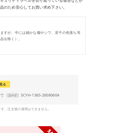
キュリティラベルを切り取っている場合などが
品のため安心してお買い求め下さい。
。
りますが、中には細かな傷やシワ、若干の色落ち等
り品を除く）。
見る
まで
SCYH-1365-2608060A
コード
です。注文後の適用はできません。