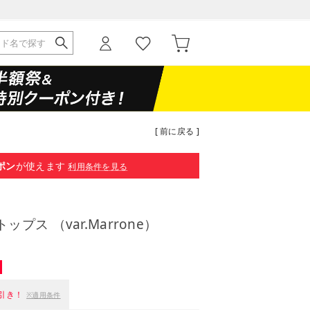
[ 前に戻る ]
ポン
が使えます
利用条件を見る
ス （var.Marrone）
引き！
※適用条件