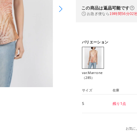
この商品は
返品可能
です
お急ぎ便なら
19時間56分02
バリエーション
var.Marrone
（285）
サイズ
在庫
S
残り1点
お気に