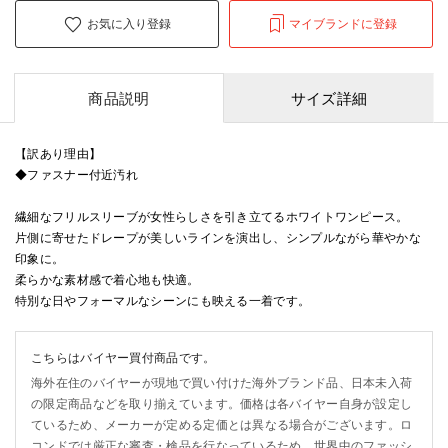
お気に入り登録
マイブランドに登録
商品説明
サイズ詳細
【訳あり理由】
◆ファスナー付近汚れ
繊細なフリルスリーブが女性らしさを引き立てるホワイトワンピース。
片側に寄せたドレープが美しいラインを演出し、シンプルながら華やかな
印象に。
柔らかな素材感で着心地も快適。
特別な日やフォーマルなシーンにも映える一着です。
こちらはバイヤー買付商品です。
海外在住のバイヤーが現地で買い付けた海外ブランド品、日本未入荷
の限定商品などを取り揃えています。価格は各バイヤー自身が設定し
ているため、メーカーが定める定価とは異なる場合がございます。ロ
コンドでは厳正な審査・検品を行なっているため、世界中のファッシ