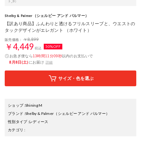
ト_B）
（シェルビー アンド パルマー）
Shelby & Palmer
【訳あり商品】ふんわりと透けるフリルスリーブと、ウエストの
タックデザインがエレガント （ホワイト）
￥8,899
販売価格：
￥4,449
50%OFF
税込
お急ぎ便なら
以内
のお支払いで
13時間11分08秒
8月8日(土)
にお届け
詳細
サイズ・色を選ぶ
ショップ
:
Shining M
ブランド
:
Shelby & Palmer
（シェルビー アンド パルマー）
性別タイプ
:
レディース
カテゴリ
: