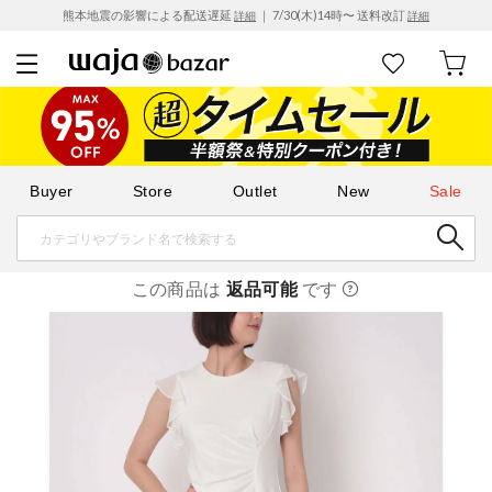
熊本地震の影響による配送遅延
｜ 7/30(木)14時〜 送料改訂
詳細
詳細
Buyer
Store
Outlet
New
Sale
この商品は
返品可能
です