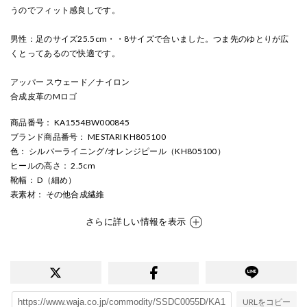
うのでフィット感良しです。
男性：足のサイズ25.5cm・・8サイズで合いました。つま先のゆとりが広
くとってあるので快適です。
アッパー スウェード／ナイロン
合成皮革のMロゴ
商品番号
： KA1554BW000845
ブランド商品番号
： MESTARI KH805100
色
： シルバーライニング/オレンジピール（KH805100）
ヒールの高さ
： 2.5cm
靴幅
： D（細め）
表素材
： その他合成繊維
さらに詳しい情報を表示
URLをコピー