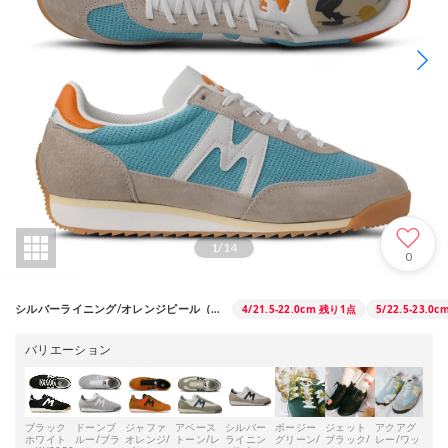
1
/
14
0
4/21.5-22.0cm
残り1点
5/22.5-23.0c
シルバーライニング/オレンジピール（KH805100）
バリエーション
ブラック
ドーンブ
ジャファ
アベース
シルバー
ポージー
ジェット
アクアグ
ライ
ホワイト
ルー/ブラ
オレンジ/
トーン/レ
ライニン
グリーン/
ブラック/
レー/ワッ
ホガ