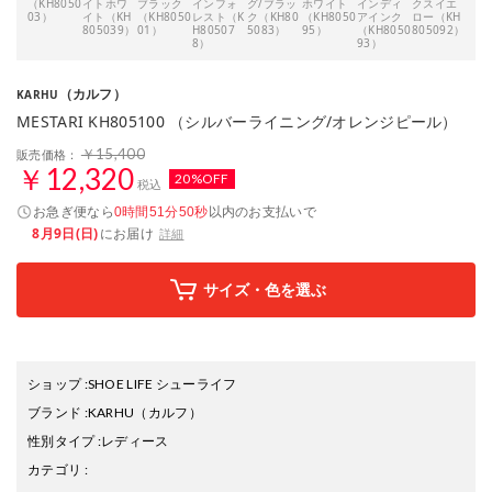
（KH8050
イトホワ
ブラック
インフォ
グ/ブラッ
ホワイト
インディ
クスイエ
ブラ
03）
イト（KH
（KH8050
レスト（K
ク（KH80
（KH8050
アインク
ロー（KH
ド・
805039）
01）
H80507
5083）
95）
（KH8050
805092）
ン（
8）
93）
509
（カルフ）
KARHU
MESTARI KH805100 （シルバーライニング/オレンジピール）
￥15,400
販売価格：
￥12,320
20%OFF
税込
お急ぎ便なら
以内
のお支払いで
0時間51分49秒
8月9日(日)
にお届け
詳細
サイズ・色を選ぶ
ショップ
:
SHOE LIFE シューライフ
ブランド
:
KARHU
（カルフ）
性別タイプ
:
レディース
カテゴリ
: