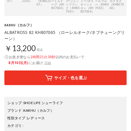
01）
2505）
（KH8025
ートルド
グ/ジェッ
ミー/ダス
ールブル
カクタス
プチ
67）
ーブ（KH
トブラッ
キーシト
ー（KH80
（KH8070
ング
807060）
ク（KH80
ロン（KH
7063）
66）
ン（
7061）
807064）
706
（カルフ）
KARHU
ALBATROSS 82 KH807065 （ローレルオーク/ネプチューングリ
ーン）
￥13,200
税込
お急ぎ便なら
以内
のお支払いで
1時間21分38秒
8月10日(月)
にお届け
詳細
サイズ・色を選ぶ
ショップ
:
SHOE LIFE シューライフ
ブランド
:
KARHU
（カルフ）
性別タイプ
:
レディース
カテゴリ
: