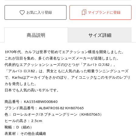
お気に入り登録
マイブランドに登録
商品説明
サイズ詳細
1970年代、カルフは世界で初めてエアクッション構造を開発しました。
これが注目を集め、多くの著名なシューズメーカーが追随しました。
代表的なエアクッションシューズのひとつが「アルバトロス82」。
「アルバトロス82」は、男女ともに人気のあった軽量ランニングシューズ
で、Karhuはアーカイブをさかのぼり、アイコニックなこのモデルのレプリ
カを発売しました。
日本でも人気の高いモデルです。
商品番号
： KA1554BW000840
ブランド商品番号
： ALBATROSS 82 KH807065
色
： ローレルオーク/ネプチューングリーン（KH807065）
ヒールの高さ
： 2.5cm
靴幅
： D（細め）
表素材
： その他合成繊維