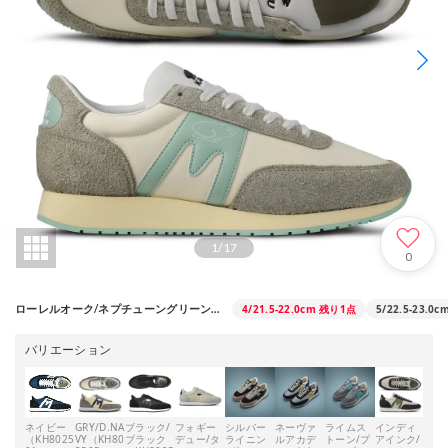
1
/
17
0
4/21.5-22.0cm
残り1点
5/22.5-23.0c
ローレルオーク/ネプチューングリーン（KH807065）
バリエーション
ネイビー
GRY/D.NA
ブラック/
フォギー
シルバー
ネーヴァ
ライムス
インディ
ロー
（KH8025
VY（KH80
ブラック
デュー/タ
ライニン
ルアカデ
トーン/プ
アインク/
オー