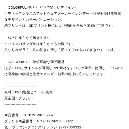
・COLORFUL -色とりどりで楽しいデザイン-
世界トップクラスのフットウェアメーカーグレンデーネ社が手掛ける豊富
なデザインとカラーバリエーション。
柄プリントは、3Dプリント技術により側面を含めた印刷が可能です。
・SOFT -柔らかく履きやすい-
イパネマのサンダルは柔らかさも自慢です。
足なじみが良く、足の動きに優しく沿ってくれるので履きやすいです。
・SUSTAINABLE -持続可能な商品開発-
ほぼ100%リサイクルが可能なPVC素材をすべての商品に使用し、イパネマ
は廃棄物の削減と生産エネルギー効率の向上に注力しています。
--------------------------
素材：PVC(塩化ビニール)素材
原産国：ブラジル
--------------------------
商品番号
： I03312BW000724
ブランド商品番号
： GO CHIC SP27350322
色
： ブラウン/ブロンズ/オレンジ（SP27350322）