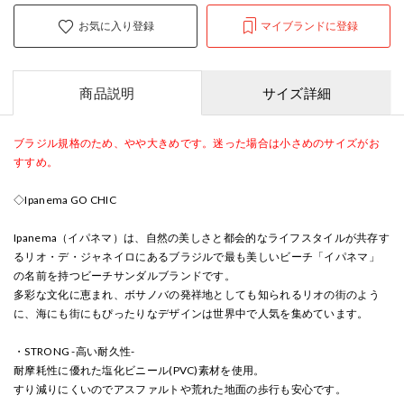
お気に入り登録
マイブランドに登録
商品説明
サイズ詳細
ブラジル規格のため、やや大きめです。迷った場合は小さめのサイズがお
すすめ。
◇Ipanema GO CHIC
Ipanema（イパネマ）は、自然の美しさと都会的なライフスタイルが共存す
るリオ・デ・ジャネイロにあるブラジルで最も美しいビーチ「イパネマ」
の名前を持つビーチサンダルブランドです。
多彩な文化に恵まれ、ボサノバの発祥地としても知られるリオの街のよう
に、海にも街にもぴったりなデザインは世界中で人気を集めています。
・STRONG -高い耐久性-
耐摩耗性に優れた塩化ビニール(PVC)素材を使用。
すり減りにくいのでアスファルトや荒れた地面の歩行も安心です。