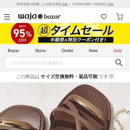
熊本地震の影響による配送遅延
｜ 7/30(木)14時〜 送料改訂
詳細
詳細
Buyer
Store
Outlet
New
Sale
この商品は
サイズ交換無料・返品可能
です