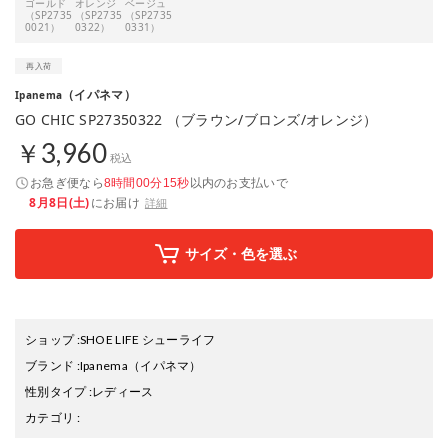
ゴールド
オレンジ
ベージュ
（SP2735
（SP2735
（SP2735
0021）
0322）
0331）
（イパネマ）
Ipanema
GO CHIC SP27350322 （ブラウン/ブロンズ/オレンジ）
￥3,960
税込
お急ぎ便なら
以内
のお支払いで
8時間00分14秒
8月8日(土)
にお届け
詳細
サイズ・色を選ぶ
ショップ
:
SHOE LIFE シューライフ
ブランド
:
Ipanema
（イパネマ）
性別タイプ
:
レディース
カテゴリ
: