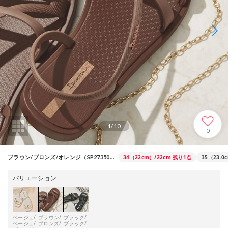
1
/
10
0
34（22cm）/22cm
残り1点
35（23.0
ブラウン/ブロンズ/オレンジ（SP27350322）
バリエーション
ベージュ/
ブラウン/
ブラック/
ベージュ/
ブロンズ/
ブラック/