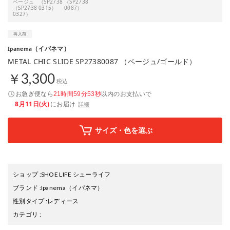
ベージュ
（SP2738
（SP2738
（SP2738
0315）
0087）
0327）
（イパネマ）
Ipanema
METAL CHIC SLIDE SP27380087 （ベージュ/ゴールド）
￥3,300
税込
お急ぎ便なら
以内
のお支払いで
21時間59分52秒
8月11日(火)
にお届け
詳細
サイズ・色を選ぶ
ショップ
:
SHOE LIFE シューライフ
ブランド
:
Ipanema
（イパネマ）
性別タイプ
:
レディース
カテゴリ
: