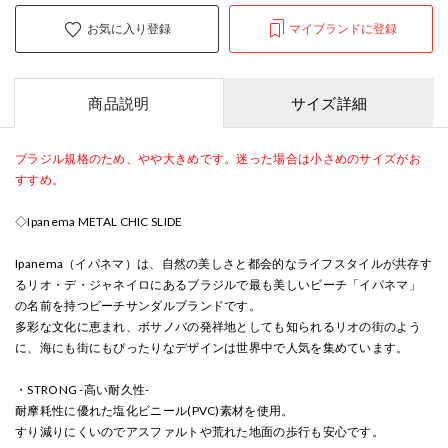
お気に入り登録
マイブランドに登録
商品説明
サイズ詳細
ブラジル規格のため、やや大きめです。迷った場合は小さめのサイズがお
すすめ。
◇Ipanema METAL CHIC SLIDE
Ipanema（イパネマ）は、自然の美しさと都会的なライフスタイルが共存す
るリオ・デ・ジャネイロにあるブラジルで最も美しいビーチ「イパネマ」
の名前を持つビーチサンダルブランドです。
多彩な文化に恵まれ、ボサノバの発祥地としても知られるリオの街のよう
に、海にも街にもぴったりなデザインは世界中で人気を集めています。
・STRONG -高い耐久性-
耐摩耗性に優れた塩化ビニール(PVC)素材を使用。
すり減りにくいのでアスファルトや荒れた地面の歩行も安心です。