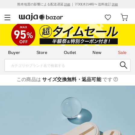
熊本地震の影響による配送遅延
｜ 7/30(木)14時〜 送料改訂
詳細
詳細
Buyer
Store
Outlet
New
Sale
この商品は
サイズ交換無料・返品可能
です