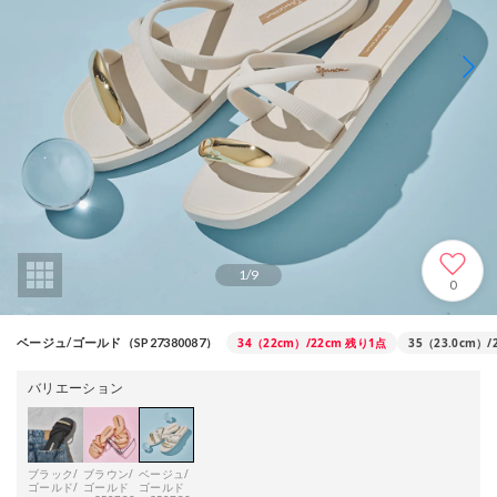
1
/
9
0
34（22cm）/22cm
残り1点
35（23.0cm）/
ベージュ/ゴールド（SP27380087）
バリエーション
ブラック/
ブラウン/
ベージュ/
ゴールド/
ゴールド
ゴールド