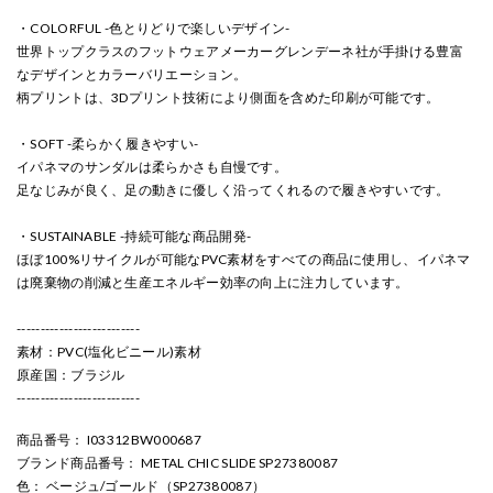
・COLORFUL -色とりどりで楽しいデザイン-
世界トップクラスのフットウェアメーカーグレンデーネ社が手掛ける豊富
なデザインとカラーバリエーション。
柄プリントは、3Dプリント技術により側面を含めた印刷が可能です。
・SOFT -柔らかく履きやすい-
イパネマのサンダルは柔らかさも自慢です。
足なじみが良く、足の動きに優しく沿ってくれるので履きやすいです。
・SUSTAINABLE -持続可能な商品開発-
ほぼ100%リサイクルが可能なPVC素材をすべての商品に使用し、イパネマ
は廃棄物の削減と生産エネルギー効率の向上に注力しています。
--------------------------
素材：PVC(塩化ビニール)素材
原産国：ブラジル
--------------------------
商品番号
： I03312BW000687
ブランド商品番号
： METAL CHIC SLIDE SP27380087
色
： ベージュ/ゴールド（SP27380087）