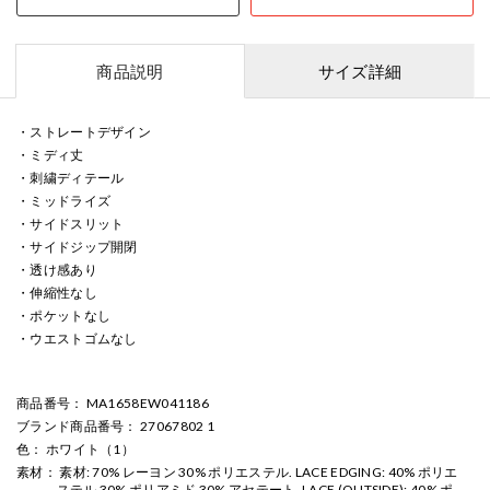
商品説明
サイズ詳細
・ストレートデザイン
・ミディ丈
・刺繍ディテール
・ミッドライズ
・サイドスリット
・サイドジップ開閉
・透け感あり
・伸縮性なし
・ポケットなし
・ウエストゴムなし
商品番号
： MA1658EW041186
ブランド商品番号
： 27067802 1
色
： ホワイト（1）
素材
： 素材: 70% レーヨン 30% ポリエステル. LACE EDGING: 40% ポリエ
ステル 30% ポリアミド 30% アセテート. LACE (OUTSIDE): 40% ポ