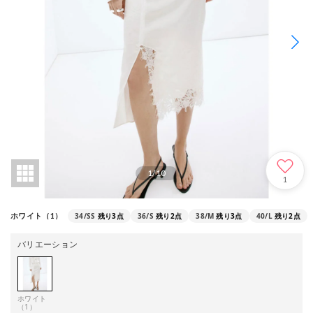
1
/
10
1
34/SS
残り3点
36/S
残り2点
38/M
残り3点
40/L
残り2点
ホワイト（1）
バリエーション
ホワイト
（1）