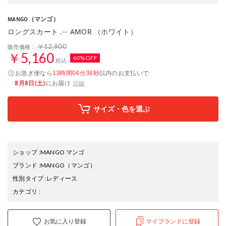
（マンゴ）
MANGO
ロングスカート .-- AMOR （ホワイト）
￥12,900
販売価格：
￥5,160
60%OFF
税込
お急ぎ便なら
以内
のお支払いで
13時間04分35秒
8月8日(土)
にお届け
詳細
サイズ・色を選ぶ
ショップ
:
MANGO マンゴ
ブランド
:
MANGO
（マンゴ）
性別タイプ
:
レディース
カテゴリ
:
お気に入り登録
マイブランドに登録