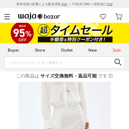
熊本地震の影響による配送遅延
｜ 7/30(木)14時〜 送料改訂
詳細
詳細
Buyer
Store
Outlet
New
Sale
この商品は
サイズ交換無料・返品可能
です