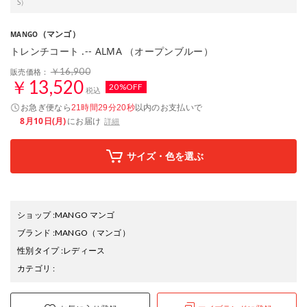
S）
（マンゴ）
MANGO
トレンチコート .-- ALMA （オープンブルー）
￥16,900
販売価格：
￥13,520
20%OFF
税込
お急ぎ便なら
以内
のお支払いで
21時間29分19秒
8月10日(月)
にお届け
詳細
サイズ・色を選ぶ
ショップ
:
MANGO マンゴ
ブランド
:
MANGO
（マンゴ）
性別タイプ
:
レディース
カテゴリ
: