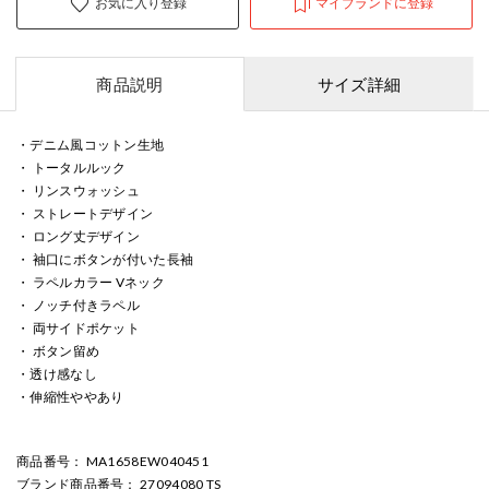
お気に入り登録
マイブランドに登録
商品説明
サイズ詳細
・デニム風コットン生地
・ トータルルック
・ リンスウォッシュ
・ ストレートデザイン
・ ロング丈デザイン
・ 袖口にボタンが付いた長袖
・ ラペルカラー Vネック
・ ノッチ付きラペル
・ 両サイドポケット
・ ボタン留め
・透け感なし
・伸縮性ややあり
商品番号
： MA1658EW040451
ブランド商品番号
： 27094080 TS