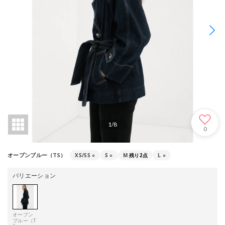
1
/
8
0
XS/SS
○
S
○
M
残り2点
L
○
オープンブルー（TS）
バリエーション
オープン
ブルー（T