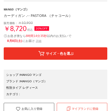
（マンゴ）
MANGO
カーディガン .-- PASTORA （チャコール）
￥10,900
販売価格：
￥8,720
20%OFF
税込
お急ぎ便なら
以内
のお支払いで
8時間14分34秒
8月8日(土)
にお届け
詳細
サイズ・色を選ぶ
ショップ
:
MANGO マンゴ
ブランド
:
MANGO
（マンゴ）
性別タイプ
:
レディース
カテゴリ
:
お気に入り登録
マイブランドに登録