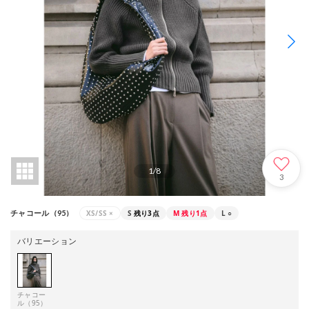
1
/
8
3
XS/SS
×
S
残り3点
M
残り1点
L
○
チャコール（95）
バリエーション
チャコー
ル（95）