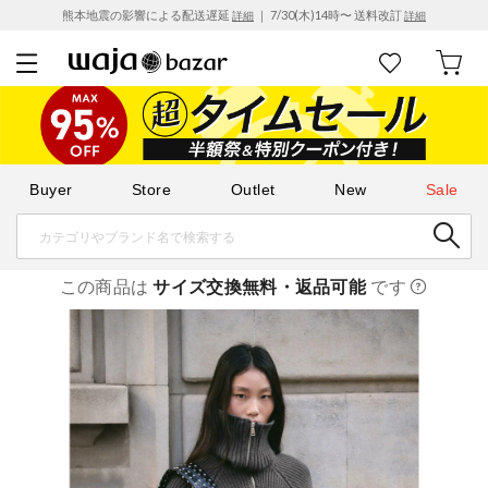
熊本地震の影響による配送遅延
｜ 7/30(木)14時〜 送料改訂
詳細
詳細
Buyer
Store
Outlet
New
Sale
この商品は
サイズ交換無料・返品可能
です