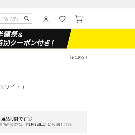
[ 前に戻る ]
A （ホワイト）
・返品可能
です
以内
のお支払いで
8月8日(土)
にお届け
詳細