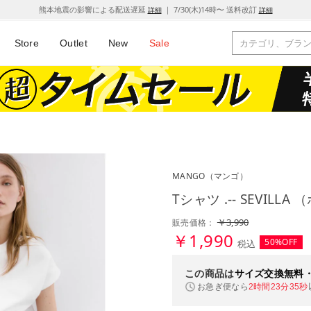
熊本地震の影響による配送遅延
｜ 7/30(木)14時〜 送料改訂
詳細
詳細
Store
Outlet
New
Sale
MANGO
（マンゴ）
Tシャツ .-- SEVILL
￥3,990
販売価格：
￥1,990
50%OFF
税込
この商品は
サイズ交換無料
お急ぎ便なら
2時間23分34秒