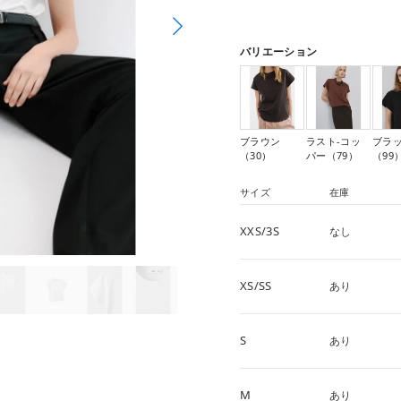
バリエーション
ブラウン
ラスト-コッ
ブラ
（30）
パー（79）
（99
サイズ
在庫
XXS/3S
なし
XS/SS
あり
S
あり
M
あり