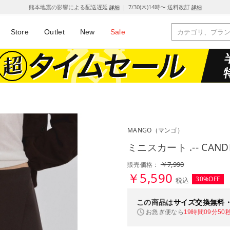
熊本地震の影響による配送遅延
｜ 7/30(木)14時〜 送料改訂
詳細
詳細
Store
Outlet
New
Sale
MANGO
（マンゴ）
ミニスカート .-- CA
￥7,990
販売価格：
￥5,590
30%OFF
税込
この商品は
サイズ交換無料
お急ぎ便なら
19時間09分49