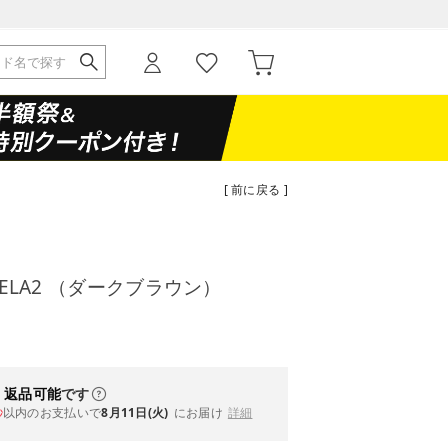
[ 前に戻る ]
NDELA2 （ダークブラウン）
・返品可能
です
以内
のお支払いで
8月11日(火)
にお届け
詳細
秒