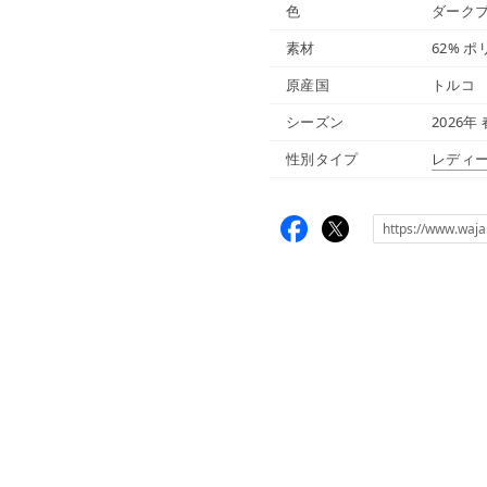
色
ダークブ
素材
62% ポ
原産国
トルコ
シーズン
2026年
性別タイプ
レディ