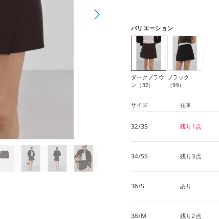
バリエーション
ダークブラウ
ブラック
ン（32）
（99）
サイズ
在庫
32/3S
残り1点
34/SS
残り3点
36/S
あり
38/M
残り2点