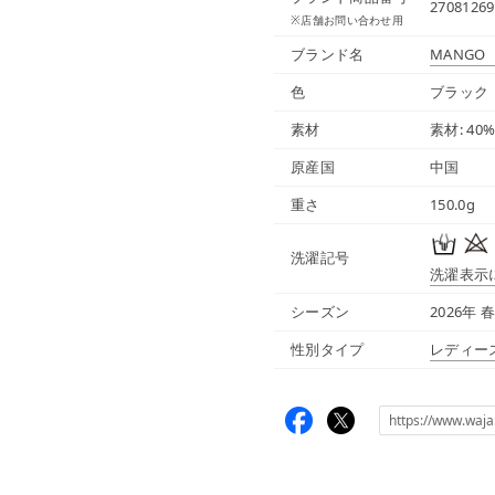
27081269
※店舗お問い合わせ用
ブランド名
MANGO
色
ブラック
素材
素材: 4
原産国
中国
重さ
150.0g
洗濯記号
洗濯表示
シーズン
2026年 
性別タイプ
レディー