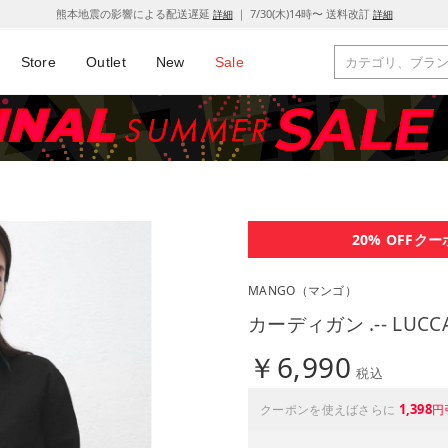
熊本地震の影響による配送遅延
｜ 7/30(木)14時〜 送料改訂
詳細
詳細
Store
Outlet
New
Sale
20% OFF
クー
MANGO
（マンゴ）
カーディガン .-- LUC
￥6,990
税込
1,398
クーポンを使えばさらに
円