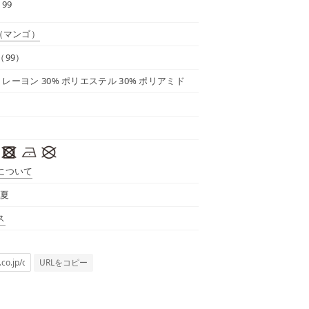
 99
（マンゴ）
（99）
0% レーヨン 30% ポリエステル 30% ポリアミド
について
春夏
ス
URLをコピー