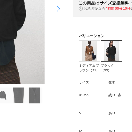
この商品は
サイズ交換無料
お急ぎ便なら
4時間00分10秒
バリエーション
ミディアムブ
ブラック
ラウン（31）
（99）
サイズ
在庫
XS/SS
残り3点
S
あり
M
あり