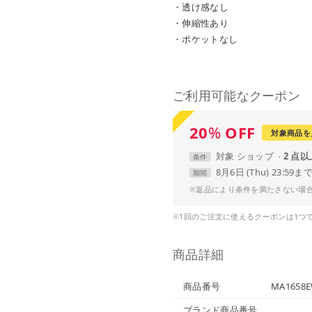
・透け感なし
・伸縮性あり
・ポケットなし
ご利用可能なクーポン
20
%
OFF
対象商品を
対象
ショップ
2 点
条件
8月6日 (Thu) 23:59ま
期間
※返品により条件を満たさない場
※1回のご注文に使えるクーポンは1つ
商品詳細
商品番号
MA1658E
ブランド商品番号