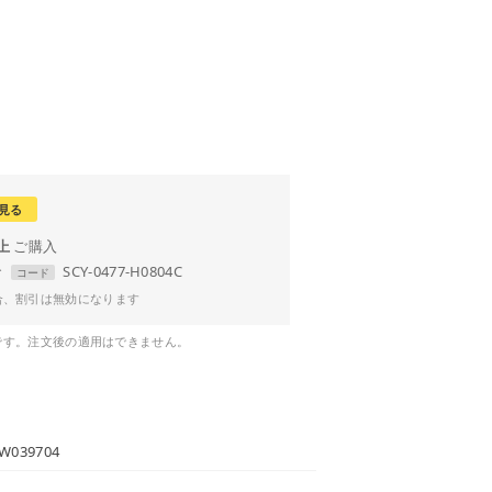
見る
以上
で
SCY-0477-H0804C
コード
合、割引は無効になります
です。注文後の適用はできません。
W039704