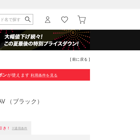
[ 前に戻る ]
ポン
が使えます
利用条件を見る
CAV （ブラック）
引き！
※適用条件