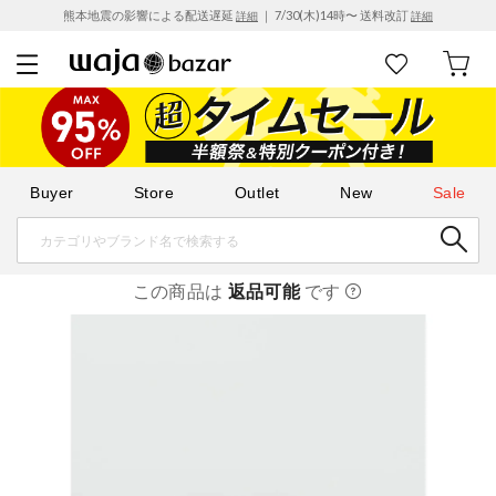
熊本地震の影響による配送遅延
｜ 7/30(木)14時〜 送料改訂
詳細
詳細
Buyer
Store
Outlet
New
Sale
この商品は
返品可能
です