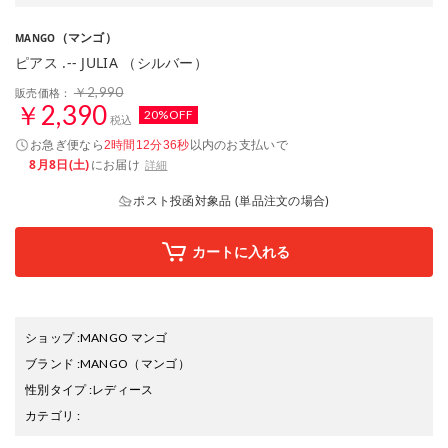
（マンゴ）
MANGO
ピアス .-- JULIA （シルバー）
￥2,990
販売価格：
￥2,390
20%OFF
税込
お急ぎ便なら
以内
のお支払いで
2時間12分35秒
8月8日(土)
にお届け
詳細
ポスト投函対象品 (単品注文の場合)
カートに入れる
ショップ
:
MANGO マンゴ
ブランド
:
MANGO
（マンゴ）
性別タイプ
:
レディース
カテゴリ
: