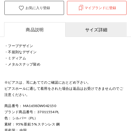
お気に入り登録
マイブランドに登録
商品説明
サイズ詳細
・フープデザイン
・不規則なデザイン
・ミディアム
・メタルスナップ留め
※ピアスは、耳にあててのご確認におとどめ下さい。
ピアスホールに通して着用をされた場合は返品はお受けできませんのでご
注意ください。
商品番号
： MA1658DW042150
ブランド商品番号
： 37011554 PL
色
： シルバー（PL）
素材
： 95% 亜鉛 5% ステンレス 鋼
原産国
： 中国