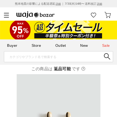
熊本地震の影響による配送遅延
｜ 7/30(木)14時〜 送料改訂
詳細
詳細
Buyer
Store
Outlet
New
Sale
この商品は
返品可能
です