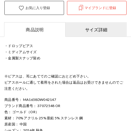
お気に入り登録
マイブランドに登録
商品説明
サイズ詳細
・ドロップピアス
・ミディアムサイズ
・金属製スナップ留め
※ピアスは、耳にあててのご確認におとどめ下さい。
ピアスホールに通して着用をされた場合は返品はお受けできませんのでご
注意ください。
商品番号
： MA1658DW042147
ブランド商品番号
： 37072548 OR
色
： ゴールド（OR）
素材
： 70% アクリル 25% 亜鉛 5% ステンレス 鋼
原産国
： 中国
シーズン
： 2026年 秋冬