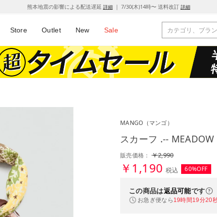
熊本地震の影響による配送遅延
｜ 7/30(木)14時〜 送料改訂
詳細
詳細
Store
Outlet
New
Sale
MANGO
（マンゴ）
スカーフ .-- MEAD
￥2,990
販売価格：
￥1,190
60%OFF
税込
この商品は
返品可能
です
お急ぎ便なら
19時間19分19