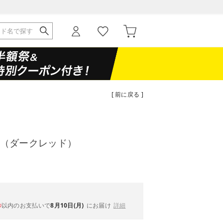
[ 前に戻る ]
OW （ダークレッド）
以内
のお支払いで
8月10日(月)
にお届け
詳細
秒