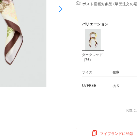
ポスト投函対象品 (単品注文の場
バリエーション
ダークレッド
（76）
サイズ
在庫
U/FREE
あり
お気に
マイブランドに登録