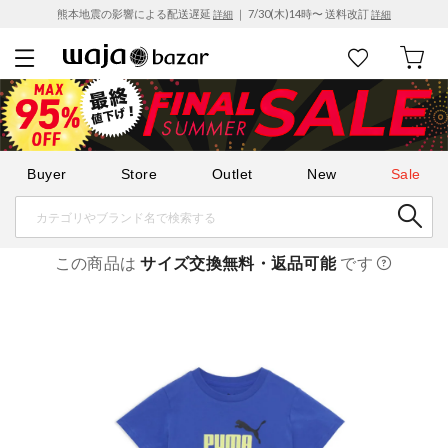
熊本地震の影響による配送遅延
｜ 7/30(木)14時〜 送料改訂
詳細
詳細
Buyer
Store
Outlet
New
Sale
この商品は
サイズ交換無料・返品可能
です