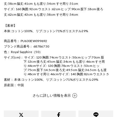
丈:58cm 脇丈:41cm もも渡り:54cm すそ周り:51cm
サイズ : 160 胸囲:92cm ウエスト:62cm ヒップ:90cm 股下:18cm 後ろ
丈:62cm 脇丈:43cm もも渡り:58cm すそ周り:54cm
【素材】
本体:コットン100%、リブ:コットン71%ポリエステル29%
商品番号
： PU630EW099692
ブランド商品番号
： 687867 50
色
： Royal Sapphire（50）
サイズ(cm)
： サイズ : 120 胸囲:74cm ウエスト:50cm ヒップ:70cm 股
下:13cm 後ろ丈:45cm 脇丈:34cm もも渡り:46cm すそ周
り:44cmサイズ : 130 胸囲:78cm ウエスト:53cm ヒッ
プ:75cm 股下:14.5cm 後ろ丈:49.5cm 脇丈:36.5cm もも渡
り:48cm すそ周り:46cmサイズ : 140 胸囲:82cm ウエスト:5
素材
： 本体:コットン100%、リブ:コットン71%ポリエステル29%
原産国
： 中国
さらに詳しい情報を表示