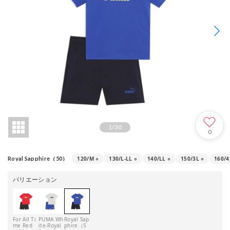
1
/
30
0
120/M
○
130/L-LL
○
140/LL
○
150/3L
○
160/4
Royal Sapphire（50）
バリエーション
For All Ti
PUMA Wh
Royal Sap
me Red
ite-Royal
phire（5