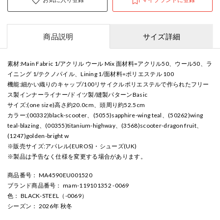
商品説明
サイズ詳細
素材:Main Fabric 1/アクリル ウール Mix 面材料=アクリル50、ウール50、ラ
イニング 1/テクノパイル、Lining 1/面材料=ポリエステル 100
機能:細かい織りのキャップ/100リサイクルポリエステルで作られたフリー
ス製インナーライナー/ドイツ製/縫製パターンBasic
サイズ:(one size)高さ約20.0cm、頭周り約52.5cm
カラー:(00332)black-scooter、(5055)sapphire-wing teal、(50262)wing
teal-blazing、(00355)titanium-highway、(3568)scooter-dragon fruit、
(1247)golden-bright w
※販売サイズ:アパレル(EUROS)・シューズ(UK)
※製品は予告なく仕様を変更する場合があります。
商品番号
： MA4590EU001520
ブランド商品番号
： mam-119101352 -0069
色
： BLACK-STEEL（-0069）
シーズン
： 2026年 秋冬