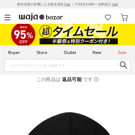
熊本地震の影響による配送遅延
｜ 7/30(木)14時〜 送料改訂
詳細
詳細
Buyer
Store
Outlet
New
Sale
この商品は
返品可能
です