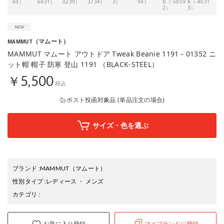
69）
6431）
0239）
3734）
3）
94）
B（-5059
K（-4031
381
2）
3）
（マムート）
MAMMUT
MAMMUT マムート アウトドア Tweak Beanie 1191－01352 ニ
ット帽 帽子 防寒 登山 1191 （BLACK-STEEL）
￥5,500
税込
ポスト投函対象品 (単品注文の場合)
サイズ・色を選ぶ
ブランド
:
MAMMUT
（マムート）
性別タイプ
:
レディース
・
メンズ
カテゴリ
:
お気に入り登録
マイブランドに登録