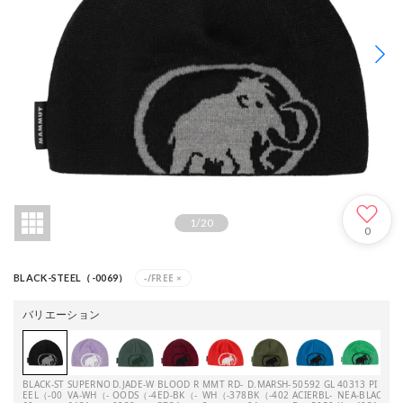
1
/
20
0
-/FREE
×
BLACK-STEEL（-0069）
バリエーション
BLACK-ST
SUPERNO
D.JADE-W
BLOOD R
MMT RD-
D.MARSH-
50592 GL
40313 PI
3812
EEL（-00
VA-WH（-
OODS（-4
ED-BK（-
WH（-378
BK（-402
ACIERBL-
NEA-BLAC
WHI