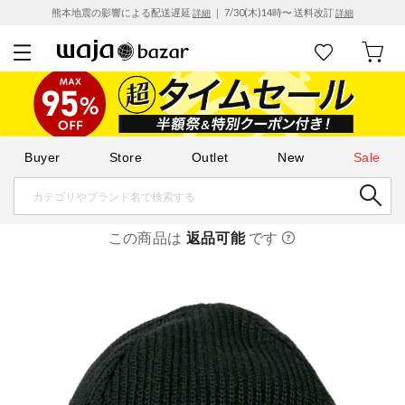
熊本地震の影響による配送遅延
｜ 7/30(木)14時〜 送料改訂
詳細
詳細
Buyer
Store
Outlet
New
Sale
この商品は
返品可能
です