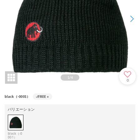
1
/
4
0
-/FREE
○
black（-0001）
バリエーション
black（-0
001）