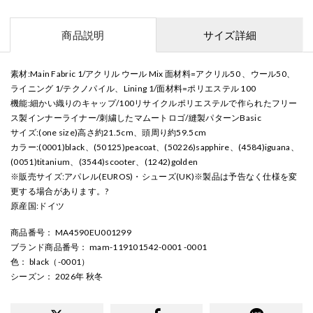
商品説明
サイズ詳細
素材:Main Fabric 1/アクリル ウール Mix 面材料=アクリル50 、ウール50、
ライニング 1/テクノパイル、Lining 1/面材料=ポリエステル 100
機能:細かい織りのキャップ/100リサイクルポリエステルで作られたフリー
ス製インナーライナー/刺繍したマムートロゴ/縫製パターンBasic
サイズ:(one size)高さ約21.5cm、頭周り約59.5cm
カラー:(0001)black、(50125)peacoat、(50226)sapphire、(4584)iguana、
(0051)titanium、(3544)scooter、(1242)golden
※販売サイズ:アパレル(EUROS)・シューズ(UK)※製品は予告なく仕様を変
更する場合があります。?
原産国:ドイツ
商品番号
： MA4590EU001299
ブランド商品番号
： mam-119101542-0001 -0001
色
： black（-0001）
シーズン
： 2026年 秋冬