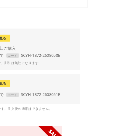
見る
以上
まで
SCYH-1372-2608050E
コード
合、割引は無効になります
見る
まで
SCYH-1372-2608051E
コード
です。注文後の適用はできません。