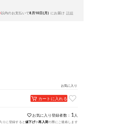
以内
のお支払いで
8月10日(月)
にお届け
詳細
秒
お気に入り
カートに入れる
1
お気に入り登録者数：
人
入りに登録すると
値下げ
や
再入荷
の際にご連絡します