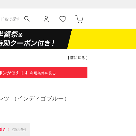
[ 前に戻る ]
ポン
が使えます
利用条件を見る
ンツ （インディゴブルー）
引き！
※適用条件