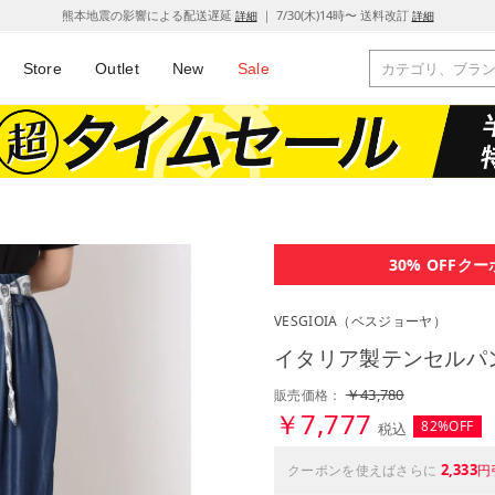
熊本地震の影響による配送遅延
｜ 7/30(木)14時〜 送料改訂
詳細
詳細
Store
Outlet
New
Sale
30% OFF
クー
VESGIOIA
（ベスジョーヤ）
イタリア製テンセルパ
￥43,780
販売価格：
￥7,777
82%OFF
税込
2,333
クーポンを使えばさらに
円