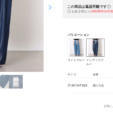
この商品は
返品可能
です
お急ぎ便なら
18時間08分04
バリエーション
ライトブルー
インディゴブ
ルー
サイズ
在庫
IT-8919/FREE
残り3点
お気に