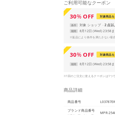
ご利用可能なクーポン
30
%
OFF
対象商品を
対象
ショップ
2 点
条件
8月12日 (Wed) 23:58
期間
※返品により条件を満たさない場
30
%
OFF
対象商品を
8月12日 (Wed) 23:58
期間
※1回のご注文に使えるクーポンは1つ
商品詳細
商品番号
L03787E
ブランド商品番号
MPR-25