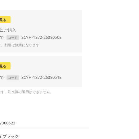
見る
以上
まで
SCYH-1372-2608050E
コード
合、割引は無効になります
見る
まで
SCYH-1372-2608051E
コード
です。注文後の適用はできません。
W000523
48 ブラック