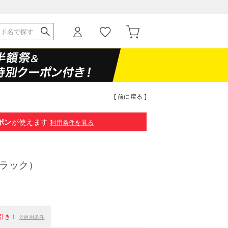
[ 前に戻る ]
ポン
が使えます
利用条件を見る
ブラック）
引き！
※適用条件