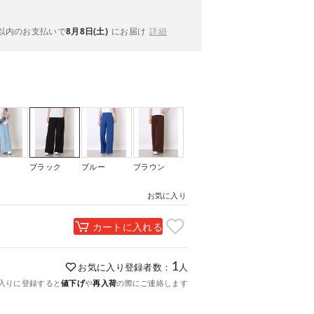
以内
のお支払いで
8月8日(土)
にお届け
詳細
イ
ブラック
ブルー
ブラウン
お気に入り
カートに入れる
1
お気に入り登録者数：
人
入りに登録すると
値下げ
や
再入荷
の際にご連絡します