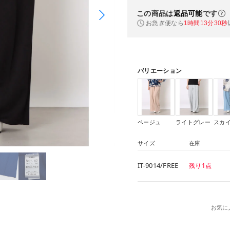
この商品は
返品可能
です
お急ぎ便なら
1時間13分29秒
バリエーション
ベージュ
ライトグレー
スカ
サイズ
在庫
IT-9014/FREE
残り1点
お気に