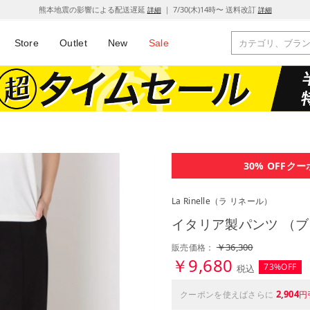
熊本地震の影響による配送遅延
｜ 7/30(木)14時〜 送料改訂
詳細
詳細
Store
Outlet
New
Sale
30% OFF
クー
La Rinelle
（ラ リネール）
イタリア製パンツ （
￥36,300
販売価格：
￥9,680
73%OFF
税込
2,904
クーポンを使えばさらに
円