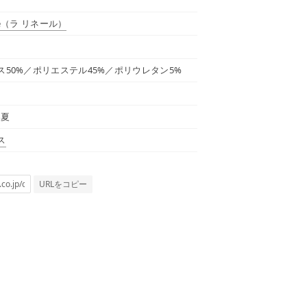
e
（ラ リネール）
ス50%／ポリエステル45%／ポリウレタン5%
春夏
ス
URLをコピー