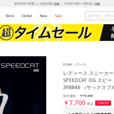
熊本地震の影響による配送遅延
｜ 7/30(木)14時〜 送料改訂
詳細
詳細
Store
Outlet
New
Sale
PUMA
（プーマ）
レディース スニーカー
SPEEDCAT OG ス
398846 （サックス
￥15,400
販売価格：
￥7,700
50%OFF
税込