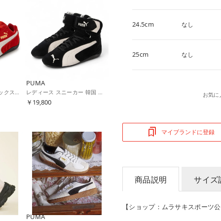
24.5cm
なし
25cm
なし
PUMA
SPEEDCAT OG ユニセックス 398846 （レッド系その他）
レディース スニーカー 韓国 ミッドカット SPEEDCAT MID スピードキャット 400384 01 （ブラック）
お気に
￥19,800
マイブランドに登録
商品説明
サイズ
【ショップ：ムラサキスポーツ公
PUMA