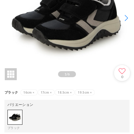
1
/
6
0
16cm
×
17cm
×
18.5cm
×
19.5cm
×
ブラック
バリエーション
ブラック