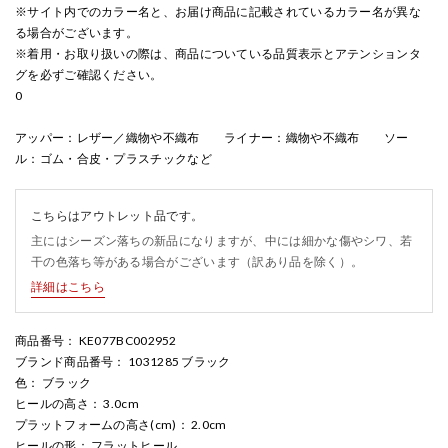
※サイト内でのカラー名と、お届け商品に記載されているカラー名が異な
る場合がございます。
※着用・お取り扱いの際は、商品についている品質表示とアテンションタ
グを必ずご確認ください。
0
アッパー：レザー／織物や不織布 ライナー：織物や不織布 ソー
ル：ゴム・合皮・プラスチックなど
こちらはアウトレット品です。
主にはシーズン落ちの新品になりますが、中には細かな傷やシワ、若
干の色落ち等がある場合がございます（訳あり品を除く）。
詳細はこちら
商品番号
： KE077BC002952
ブランド商品番号
： 1031285 ブラック
色
： ブラック
ヒールの高さ
： 3.0cm
プラットフォームの高さ(cm)
： 2.0cm
ヒールの形
： フラットヒール